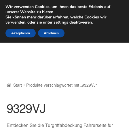
LIEFERUNG ab 6 EUR
Wir verwenden Cookies, um Ihnen das beste Erlebnis auf
unserer Website zu bieten.
Mo–Fr 9–16 Uhr · 0175 7465658
Sie können mehr darüber erfahren, welche Cookies wir
verwenden, oder sie unter
settings
deaktivieren.
Zur
Zum
Menü
Akzeptieren
Ablehnen
Navigation
Inhalt
springen
springen
Start
AGB
Beschwerden
Start
Produkte verschlagwortet mit „9329VJ“
Beschwerdeordnung
9329VJ
Datenschutz-Bestimmungen
Impressum
Entdecken Sie die Türgriffabdeckung Fahrerseite für