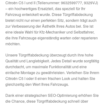
Citroën C5 I und II (Teilenummer: 9632599777, 9329VJ)
Kasse
– ein hochwertiges Ersatzteil, das speziell für Ihr
Fahrzeug entwickelt wurde. Diese Türgriffabdeckung
bietet nicht nur einen perfekten Sitz, sondern trägt auch
Kontakt
zur Verbesserung der Ästhetik Ihres Autos bei. Sie ist
eine ideale Wahl für Kfz-Mechaniker und Selbstfahrer,
Lieferung
die ihre Fahrzeuge eigenständig warten oder reparieren
möchten.
Mein Konto
Unsere Türgriffabdeckung überzeugt durch ihre hohe
Über uns
Qualität und Langlebigkeit. Jedes Detail wurde sorgfältig
durchdacht, um maximale Funktionalität und eine
Warenkorb
einfache Montage zu gewährleisten. Verleihen Sie Ihrem
Citroën C5 I oder II einen frischen Look und halten Sie
Weltweiter Versand
gleichzeitig den Wert Ihres Fahrzeugs.
Zahlungen
Dank einer strategischen SEO-Optimierung erhöhen Sie
die Chance, diese Türgriffabdeckung schnell über