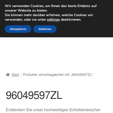
LIEFERUNG ab 6 EUR
Wir verwenden Cookies, um Ihnen das beste Erlebnis auf
unserer Website zu bieten.
Mo–Fr 9–16 Uhr · 0175 7465658
Sie können mehr darüber erfahren, welche Cookies wir
verwenden, oder sie unter
settings
deaktivieren.
Zur
Zum
Menü
Akzeptieren
Ablehnen
Navigation
Inhalt
springen
springen
Start
AGB
Beschwerden
Start
Produkte verschlagwortet mit „96049597ZL“
Beschwerdeordnung
96049597ZL
Datenschutz-Bestimmungen
Impressum
Entdecken Sie unser hochwertiges Scheibenwischer-