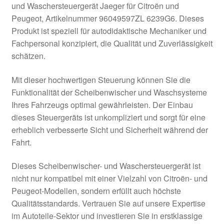
und Waschersteuergerät Jaeger für Citroën und
Kasse
Peugeot, Artikelnummer 96049597ZL 6239G6. Dieses
Produkt ist speziell für autodidaktische Mechaniker und
Fachpersonal konzipiert, die Qualität und Zuverlässigkeit
Kontakt
schätzen.
Lieferung
Mit dieser hochwertigen Steuerung können Sie die
Funktionalität der Scheibenwischer und Waschsysteme
Mein Konto
Ihres Fahrzeugs optimal gewährleisten. Der Einbau
dieses Steuergeräts ist unkompliziert und sorgt für eine
Über uns
erheblich verbesserte Sicht und Sicherheit während der
Fahrt.
Warenkorb
Dieses Scheibenwischer- und Waschersteuergerät ist
Weltweiter Versand
nicht nur kompatibel mit einer Vielzahl von Citroën- und
Peugeot-Modellen, sondern erfüllt auch höchste
Zahlungen
Qualitätsstandards. Vertrauen Sie auf unsere Expertise
im Autoteile-Sektor und investieren Sie in erstklassige