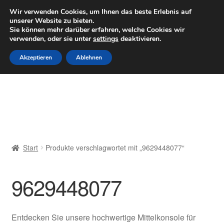
LIEFERUNG ab 6 EUR
Wir verwenden Cookies, um Ihnen das beste Erlebnis auf
unserer Website zu bieten.
Mo–Fr 9–16 Uhr · 0175 7465658
Sie können mehr darüber erfahren, welche Cookies wir
verwenden, oder sie unter
settings
deaktivieren.
Zur
Zum
Menü
Akzeptieren
Ablehnen
Navigation
Inhalt
springen
springen
Start
AGB
Beschwerden
Start
Produkte verschlagwortet mit „9629448077“
Beschwerdeordnung
9629448077
Datenschutz-Bestimmungen
Impressum
Entdecken Sie unsere hochwertige Mittelkonsole für