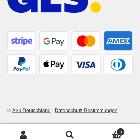
©
A24 Deutschland
-
Datenschutz-Bestimmungen
0
Suchen
Suchen