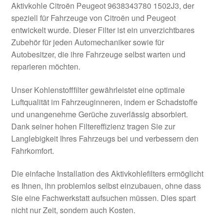
Aktivkohle Citroën Peugeot 9638343780 1502J3, der
Kasse
speziell für Fahrzeuge von Citroën und Peugeot
entwickelt wurde. Dieser Filter ist ein unverzichtbares
Zubehör für jeden Automechaniker sowie für
Kontakt
Autobesitzer, die ihre Fahrzeuge selbst warten und
reparieren möchten.
Lieferung
Unser Kohlenstofffilter gewährleistet eine optimale
Mein Konto
Luftqualität im Fahrzeuginneren, indem er Schadstoffe
und unangenehme Gerüche zuverlässig absorbiert.
Über uns
Dank seiner hohen Filtereffizienz tragen Sie zur
Langlebigkeit Ihres Fahrzeugs bei und verbessern den
Warenkorb
Fahrkomfort.
Weltweiter Versand
Die einfache Installation des Aktivkohlefilters ermöglicht
es Ihnen, ihn problemlos selbst einzubauen, ohne dass
Zahlungen
Sie eine Fachwerkstatt aufsuchen müssen. Dies spart
nicht nur Zeit, sondern auch Kosten.