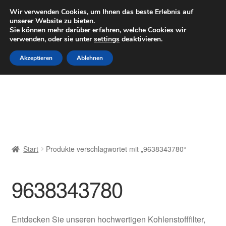
LIEFERUNG ab 6 EUR
Wir verwenden Cookies, um Ihnen das beste Erlebnis auf
unserer Website zu bieten.
Mo–Fr 9–16 Uhr · 0175 7465658
Sie können mehr darüber erfahren, welche Cookies wir
verwenden, oder sie unter
settings
deaktivieren.
Zur
Zum
Menü
Akzeptieren
Ablehnen
Navigation
Inhalt
springen
springen
Start
AGB
Beschwerden
Start
Produkte verschlagwortet mit „9638343780“
Beschwerdeordnung
9638343780
Datenschutz-Bestimmungen
Impressum
Entdecken Sie unseren hochwertigen Kohlenstofffilter,