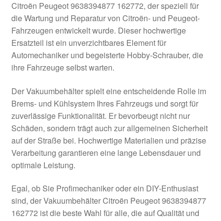
Citroën Peugeot 9638394877 162772, der speziell für
Kasse
die Wartung und Reparatur von Citroën- und Peugeot-
Fahrzeugen entwickelt wurde. Dieser hochwertige
Ersatzteil ist ein unverzichtbares Element für
Kontakt
Automechaniker und begeisterte Hobby-Schrauber, die
ihre Fahrzeuge selbst warten.
Lieferung
Der Vakuumbehälter spielt eine entscheidende Rolle im
Mein Konto
Brems- und Kühlsystem Ihres Fahrzeugs und sorgt für
zuverlässige Funktionalität. Er bevorbeugt nicht nur
Über uns
Schäden, sondern trägt auch zur allgemeinen Sicherheit
auf der Straße bei. Hochwertige Materialien und präzise
Warenkorb
Verarbeitung garantieren eine lange Lebensdauer und
optimale Leistung.
Weltweiter Versand
Egal, ob Sie Profimechaniker oder ein DIY-Enthusiast
Zahlungen
sind, der Vakuumbehälter Citroën Peugeot 9638394877
162772 ist die beste Wahl für alle, die auf Qualität und