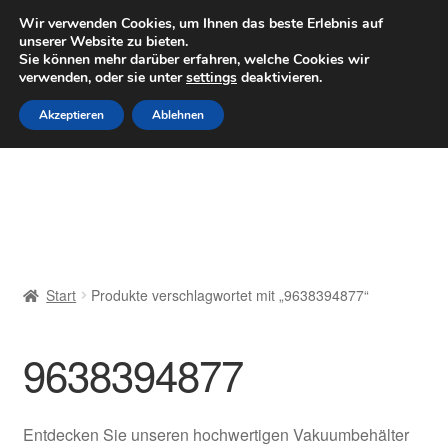
LIEFERUNG ab 6 EUR
Wir verwenden Cookies, um Ihnen das beste Erlebnis auf
unserer Website zu bieten.
Mo–Fr 9–16 Uhr · 0175 7465658
Sie können mehr darüber erfahren, welche Cookies wir
verwenden, oder sie unter
settings
deaktivieren.
Zur
Zum
Menü
Akzeptieren
Ablehnen
Navigation
Inhalt
springen
springen
Start
AGB
Beschwerden
Start
Produkte verschlagwortet mit „9638394877“
Beschwerdeordnung
9638394877
Datenschutz-Bestimmungen
Impressum
Entdecken Sie unseren hochwertigen Vakuumbehälter