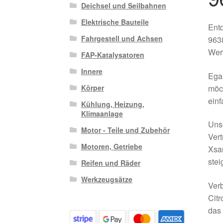
Deichsel und Seilbahnen
Elektrische Bauteile
Entd
Fahrgestell und Achsen
9638
Wert
FAP-Katalysatoren
Innere
Egal
möch
Körper
einf
Kühlung, Heizung,
Klimaanlage
Unse
Motor - Teile und Zubehör
Vert
Motoren, Getriebe
Xsar
stei
Reifen und Räder
Werkzeugsätze
Verb
Citr
das 