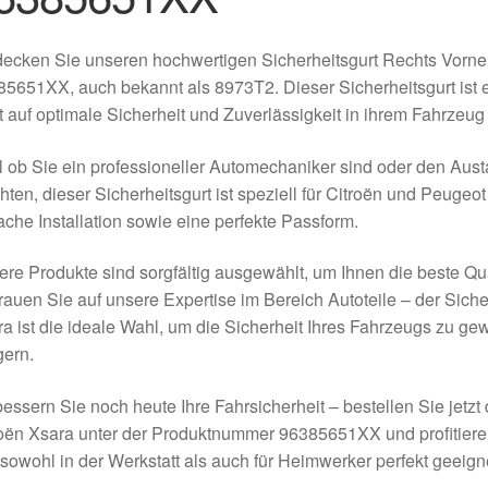
ecken Sie unseren hochwertigen Sicherheitsgurt Rechts Vorne
5651XX, auch bekannt als 8973T2. Dieser Sicherheitsgurt ist ein
 auf optimale Sicherheit und Zuverlässigkeit in ihrem Fahrzeug
 ob Sie ein professioneller Automechaniker sind oder den Aus
ten, dieser Sicherheitsgurt ist speziell für Citroën und Peugeo
ache Installation sowie eine perfekte Passform.
re Produkte sind sorgfältig ausgewählt, um Ihnen die beste Qua
rauen Sie auf unsere Expertise im Bereich Autoteile – der Siche
a ist die ideale Wahl, um die Sicherheit Ihres Fahrzeugs zu g
gern.
essern Sie noch heute Ihre Fahrsicherheit – bestellen Sie jetzt
oën Xsara unter der Produktnummer 96385651XX und profitieren
sowohl in der Werkstatt als auch für Heimwerker perfekt geeignet