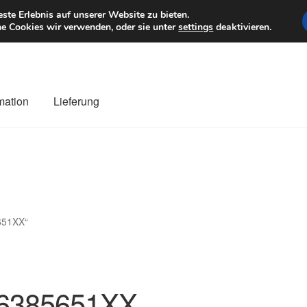
6 EUR
Mo–Fr 9–1
te Erlebnis auf unserer Website zu bieten.
e Cookies wir verwenden, oder sie unter
settings
deaktivieren.
mation
Lieferung
ng
Datenschutz-Bestimmungen
Impressum
Kasse
Kontakt
Liefe
r Versand
Zahlungen
651XX“
6385651XX