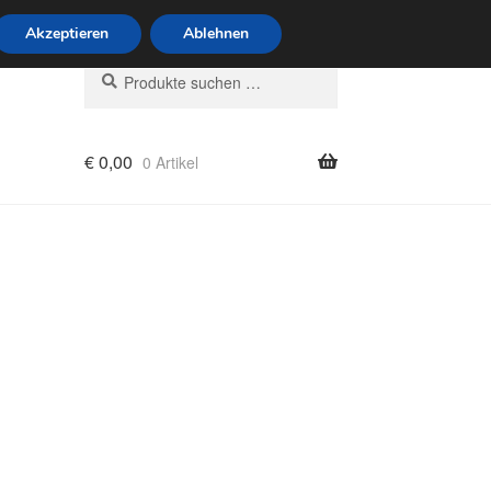
6 Uhr · 0175 7465658
Akzeptieren
Ablehnen
Suchen
Suchen
nach:
€
0,00
0 Artikel
rung