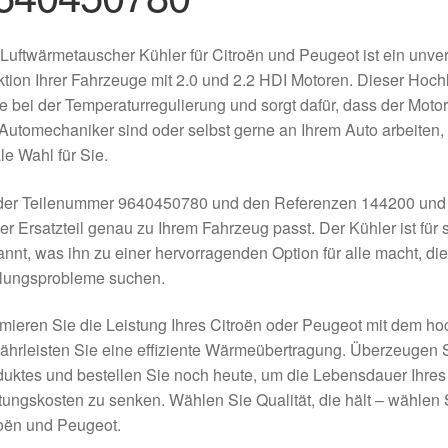
Luftwärmetauscher Kühler für Citroën und Peugeot ist ein unverz
tion Ihrer Fahrzeuge mit 2.0 und 2.2 HDI Motoren. Dieser Hoch
e bei der Temperaturregulierung und sorgt dafür, dass der Motor e
Automechaniker sind oder selbst gerne an Ihrem Auto arbeiten, 
le Wahl für Sie.
 der Teilenummer 9640450780 und den Referenzen 144200 und 
er Ersatzteil genau zu Ihrem Fahrzeug passt. Der Kühler ist für
nnt, was ihn zu einer hervorragenden Option für alle macht, die 
lungsprobleme suchen.
mieren Sie die Leistung Ihres Citroën oder Peugeot mit dem h
hrleisten Sie eine effiziente Wärmeübertragung. Überzeugen Si
uktes und bestellen Sie noch heute, um die Lebensdauer Ihres
ungskosten zu senken. Wählen Sie Qualität, die hält – wählen 
oën und Peugeot.