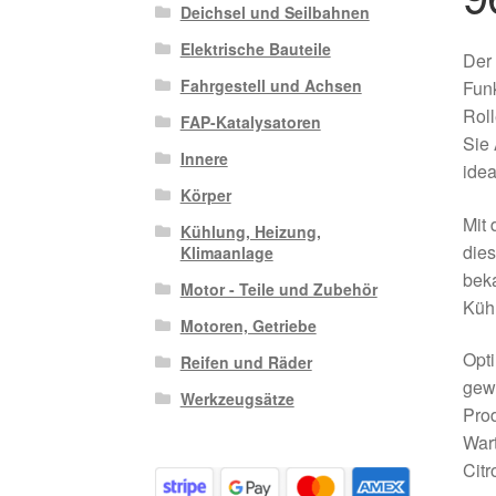
Deichsel und Seilbahnen
Elektrische Bauteile
Der 
Fahrgestell und Achsen
Funk
Roll
FAP-Katalysatoren
Sie 
Innere
idea
Körper
Mit
Kühlung, Heizung,
dies
Klimaanlage
beka
Motor - Teile und Zubehör
Küh
Motoren, Getriebe
Opti
Reifen und Räder
gewä
Werkzeugsätze
Prod
Wart
Citr