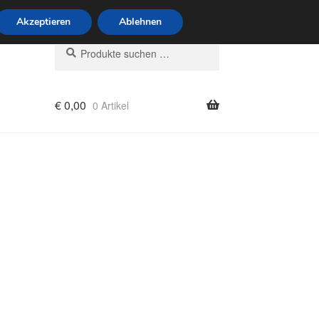
6 Uhr · 0175 7465658
Akzeptieren
Ablehnen
Suchen
Suchen
nach:
€
0,00
0 Artikel
rung