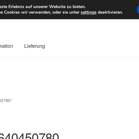
6 EUR
Mo–Fr 9–1
te Erlebnis auf unserer Website zu bieten.
e Cookies wir verwenden, oder sie unter
settings
deaktivieren.
mation
Lieferung
ng
Datenschutz-Bestimmungen
Impressum
Kasse
Kontakt
Liefe
r Versand
Zahlungen
50780“
640450780