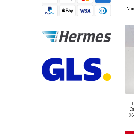
L
C
96