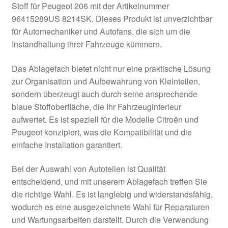
Stoff für Peugeot 206 mit der Artikelnummer
Kasse
96415289US 8214SK. Dieses Produkt ist unverzichtbar
für Automechaniker und Autofans, die sich um die
Instandhaltung ihrer Fahrzeuge kümmern.
Kontakt
Das Ablagefach bietet nicht nur eine praktische Lösung
Lieferung
zur Organisation und Aufbewahrung von Kleinteilen,
sondern überzeugt auch durch seine ansprechende
Mein Konto
blaue Stoffoberfläche, die Ihr Fahrzeuginterieur
aufwertet. Es ist speziell für die Modelle Citroën und
Über uns
Peugeot konzipiert, was die Kompatibilität und die
einfache Installation garantiert.
Warenkorb
Bei der Auswahl von Autoteilen ist Qualität
Weltweiter Versand
entscheidend, und mit unserem Ablagefach treffen Sie
die richtige Wahl. Es ist langlebig und widerstandsfähig,
Zahlungen
wodurch es eine ausgezeichnete Wahl für Reparaturen
und Wartungsarbeiten darstellt. Durch die Verwendung