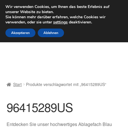
LIEFERUNG ab 6 EUR
Wir verwenden Cookies, um Ihnen das beste Erlebnis auf
unserer Website zu bieten.
Mo–Fr 9–16 Uhr · 0175 7465658
Sie können mehr darüber erfahren, welche Cookies wir
verwenden, oder sie unter
settings
deaktivieren.
Zur
Zum
Menü
Akzeptieren
Ablehnen
Navigation
Inhalt
springen
springen
Start
AGB
Beschwerden
Start
Produkte verschlagwortet mit „96415289US“
Beschwerdeordnung
96415289US
Datenschutz-Bestimmungen
Impressum
Entdecken Sie unser hochwertiges Ablagefach Blau