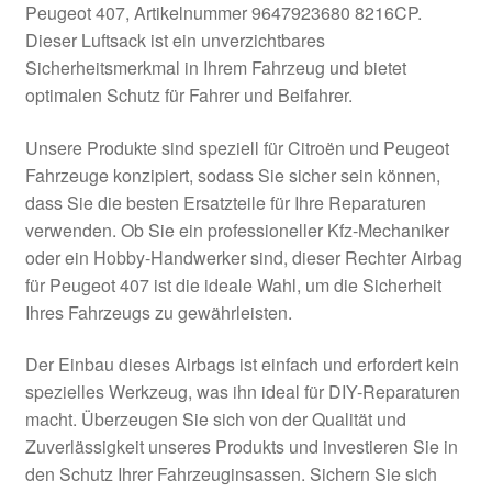
Peugeot 407, Artikelnummer 9647923680 8216CP.
Kasse
Dieser Luftsack ist ein unverzichtbares
Sicherheitsmerkmal in Ihrem Fahrzeug und bietet
optimalen Schutz für Fahrer und Beifahrer.
Kontakt
Unsere Produkte sind speziell für Citroën und Peugeot
Lieferung
Fahrzeuge konzipiert, sodass Sie sicher sein können,
dass Sie die besten Ersatzteile für Ihre Reparaturen
Mein Konto
verwenden. Ob Sie ein professioneller Kfz-Mechaniker
oder ein Hobby-Handwerker sind, dieser Rechter Airbag
Über uns
für Peugeot 407 ist die ideale Wahl, um die Sicherheit
Ihres Fahrzeugs zu gewährleisten.
Warenkorb
Der Einbau dieses Airbags ist einfach und erfordert kein
Weltweiter Versand
spezielles Werkzeug, was ihn ideal für DIY-Reparaturen
macht. Überzeugen Sie sich von der Qualität und
Zahlungen
Zuverlässigkeit unseres Produkts und investieren Sie in
den Schutz Ihrer Fahrzeuginsassen. Sichern Sie sich