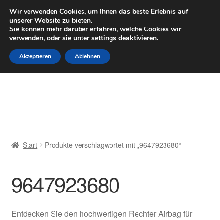
LIEFERUNG ab 6 EUR
Wir verwenden Cookies, um Ihnen das beste Erlebnis auf
unserer Website zu bieten.
Mo–Fr 9–16 Uhr · 0175 7465658
Sie können mehr darüber erfahren, welche Cookies wir
verwenden, oder sie unter
settings
deaktivieren.
Zur
Zum
Menü
Akzeptieren
Ablehnen
Navigation
Inhalt
springen
springen
Start
AGB
Beschwerden
Start
Produkte verschlagwortet mit „9647923680“
Beschwerdeordnung
9647923680
Datenschutz-Bestimmungen
Impressum
Entdecken Sie den hochwertigen Rechter Airbag für