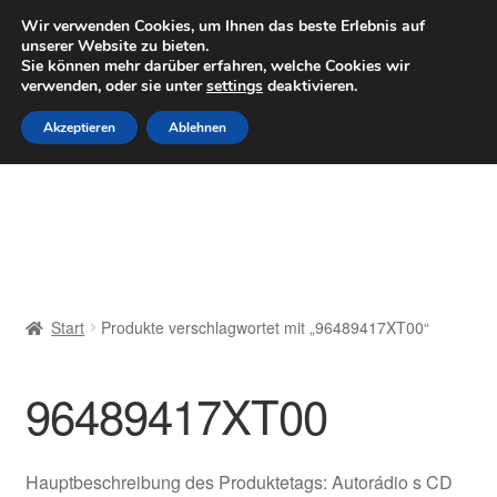
LIEFERUNG ab 6 EUR
Wir verwenden Cookies, um Ihnen das beste Erlebnis auf
unserer Website zu bieten.
Mo–Fr 9–16 Uhr · 0175 7465658
Sie können mehr darüber erfahren, welche Cookies wir
verwenden, oder sie unter
settings
deaktivieren.
Zur
Zum
Menü
Akzeptieren
Ablehnen
Navigation
Inhalt
springen
springen
Start
AGB
Beschwerden
Start
Produkte verschlagwortet mit „96489417XT00“
Beschwerdeordnung
96489417XT00
Datenschutz-Bestimmungen
Impressum
Hauptbeschreibung des Produktetags: Autorádio s CD