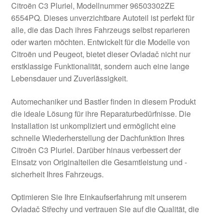
Citroën C3 Pluriel, Modellnummer 96503302ZE
Kasse
6554PQ. Dieses unverzichtbare Autoteil ist perfekt für
alle, die das Dach ihres Fahrzeugs selbst reparieren
oder warten möchten. Entwickelt für die Modelle von
Kontakt
Citroën und Peugeot, bietet dieser Ovladač nicht nur
erstklassige Funktionalität, sondern auch eine lange
Lieferung
Lebensdauer und Zuverlässigkeit.
Mein Konto
Automechaniker und Bastler finden in diesem Produkt
die ideale Lösung für ihre Reparaturbedürfnisse. Die
Über uns
Installation ist unkompliziert und ermöglicht eine
schnelle Wiederherstellung der Dachfunktion Ihres
Warenkorb
Citroën C3 Pluriel. Darüber hinaus verbessert der
Einsatz von Originalteilen die Gesamtleistung und -
Weltweiter Versand
sicherheit Ihres Fahrzeugs.
Zahlungen
Optimieren Sie Ihre Einkaufserfahrung mit unserem
Ovladač Střechy und vertrauen Sie auf die Qualität, die