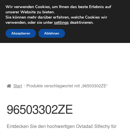
LIEFERUNG ab 6 EUR
Wir verwenden Cookies, um Ihnen das beste Erlebnis auf
unserer Website zu bieten.
Mo–Fr 9–16 Uhr · 0175 7465658
Sie können mehr darüber erfahren, welche Cookies wir
verwenden, oder sie unter
settings
deaktivieren.
Zur
Zum
Menü
Akzeptieren
Ablehnen
Navigation
Inhalt
springen
springen
Start
AGB
Beschwerden
Start
Produkte verschlagwortet mit „96503302ZE“
Beschwerdeordnung
96503302ZE
Datenschutz-Bestimmungen
Impressum
Entdecken Sie den hochwertigen Ovladač Střechy für