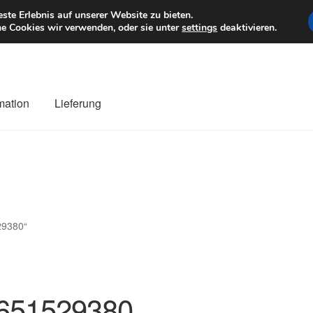
6 EUR
Mo–Fr 9–1
te Erlebnis auf unserer Website zu bieten.
e Cookies wir verwenden, oder sie unter
settings
deaktivieren.
mation
Lieferung
ng
Datenschutz-Bestimmungen
Impressum
Kasse
Kontakt
Liefe
r Versand
Zahlungen
29380“
651529380