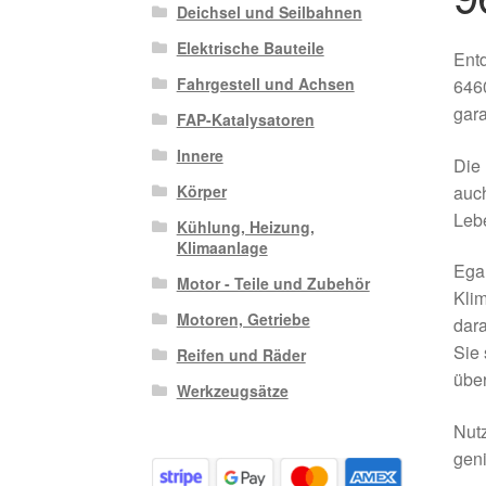
Deichsel und Seilbahnen
Elektrische Bauteile
Entd
Fahrgestell und Achsen
6460
gara
FAP-Katalysatoren
Innere
Die 
auch
Körper
Lebe
Kühlung, Heizung,
Klimaanlage
Egal
Motor - Teile und Zubehör
Klim
Motoren, Getriebe
dara
Sie 
Reifen und Räder
über
Werkzeugsätze
Nutz
geni