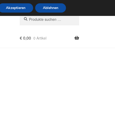
6 Uhr · 0175 7465658
Akzeptieren
Ablehnen
Suchen
Suchen
nach:
€
0,00
0 Artikel
rung