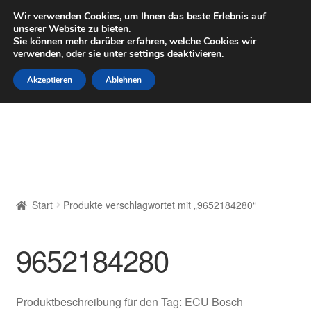
LIEFERUNG ab 6 EUR
Wir verwenden Cookies, um Ihnen das beste Erlebnis auf
unserer Website zu bieten.
Mo–Fr 9–16 Uhr · 0175 7465658
Sie können mehr darüber erfahren, welche Cookies wir
verwenden, oder sie unter
settings
deaktivieren.
Zur
Zum
Menü
Akzeptieren
Ablehnen
Navigation
Inhalt
springen
springen
Start
AGB
Beschwerden
Start
Produkte verschlagwortet mit „9652184280“
Beschwerdeordnung
9652184280
Datenschutz-Bestimmungen
Impressum
Produktbeschreibung für den Tag: ECU Bosch