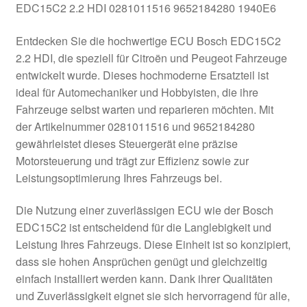
EDC15C2 2.2 HDI 0281011516 9652184280 1940E6
Kasse
Entdecken Sie die hochwertige ECU Bosch EDC15C2
2.2 HDI, die speziell für Citroën und Peugeot Fahrzeuge
Kontakt
entwickelt wurde. Dieses hochmoderne Ersatzteil ist
ideal für Automechaniker und Hobbyisten, die ihre
Lieferung
Fahrzeuge selbst warten und reparieren möchten. Mit
der Artikelnummer 0281011516 und 9652184280
Mein Konto
gewährleistet dieses Steuergerät eine präzise
Motorsteuerung und trägt zur Effizienz sowie zur
Über uns
Leistungsoptimierung Ihres Fahrzeugs bei.
Warenkorb
Die Nutzung einer zuverlässigen ECU wie der Bosch
EDC15C2 ist entscheidend für die Langlebigkeit und
Weltweiter Versand
Leistung Ihres Fahrzeugs. Diese Einheit ist so konzipiert,
dass sie hohen Ansprüchen genügt und gleichzeitig
Zahlungen
einfach installiert werden kann. Dank ihrer Qualitäten
und Zuverlässigkeit eignet sie sich hervorragend für alle,