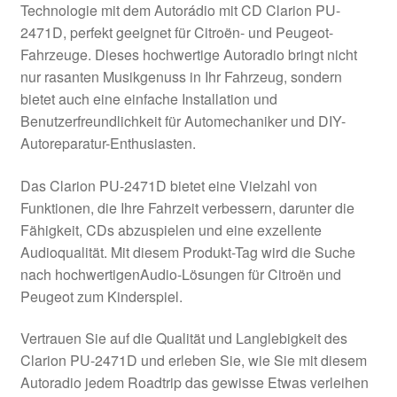
Technologie mit dem Autorádio mit CD Clarion PU-
Kasse
2471D, perfekt geeignet für Citroën- und Peugeot-
Fahrzeuge. Dieses hochwertige Autoradio bringt nicht
nur rasanten Musikgenuss in Ihr Fahrzeug, sondern
Kontakt
bietet auch eine einfache Installation und
Benutzerfreundlichkeit für Automechaniker und DIY-
Lieferung
Autoreparatur-Enthusiasten.
Mein Konto
Das Clarion PU-2471D bietet eine Vielzahl von
Funktionen, die Ihre Fahrzeit verbessern, darunter die
Über uns
Fähigkeit, CDs abzuspielen und eine exzellente
Audioqualität. Mit diesem Produkt-Tag wird die Suche
Warenkorb
nach hochwertigenAudio-Lösungen für Citroën und
Peugeot zum Kinderspiel.
Weltweiter Versand
Vertrauen Sie auf die Qualität und Langlebigkeit des
Zahlungen
Clarion PU-2471D und erleben Sie, wie Sie mit diesem
Autoradio jedem Roadtrip das gewisse Etwas verleihen