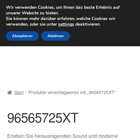
LIEFERUNG ab 6 EUR
Wir verwenden Cookies, um Ihnen das beste Erlebnis auf
unserer Website zu bieten.
Mo–Fr 9–16 Uhr · 0175 7465658
Sie können mehr darüber erfahren, welche Cookies wir
verwenden, oder sie unter
settings
deaktivieren.
Zur
Zum
Menü
Akzeptieren
Ablehnen
Navigation
Inhalt
springen
springen
Start
AGB
Beschwerden
Start
Produkte verschlagwortet mit „96565725XT“
Beschwerdeordnung
96565725XT
Datenschutz-Bestimmungen
Impressum
Erleben Sie herausragenden Sound und moderne