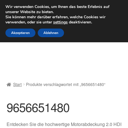
LIEFERUNG ab 6 EUR
Wir verwenden Cookies, um Ihnen das beste Erlebnis auf
unserer Website zu bieten.
Mo–Fr 9–16 Uhr · 0175 7465658
Sie können mehr darüber erfahren, welche Cookies wir
verwenden, oder sie unter
settings
deaktivieren.
Zur
Zum
Menü
Akzeptieren
Ablehnen
Navigation
Inhalt
springen
springen
Start
AGB
Beschwerden
Start
Produkte verschlagwortet mit „9656651480“
Beschwerdeordnung
9656651480
Datenschutz-Bestimmungen
Impressum
Entdecken Sie die hochwertige Motorabdeckung 2.0 HDI