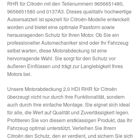
RHR für Citroën mit den Teilenummern 9656651480,
Kasse
9656651580 und 0137A3. Dieses qualitativ hochwertige
Autoersatzteil ist speziell für Citroën-Modelle entwickelt
worden und bietet eine optimale Passform sowie
Kontakt
herausragenden Schutz für Ihren Motor. Ob Sie ein
professioneller Automechaniker sind oder Ihr Fahrzeug
Lieferung
selbst warten, diese Motorabdeckung ist eine
hervorragende Wahl. Sie sorgt für den Schutz vor
Mein Konto
äußeren Einflüssen und trägt zur Langlebigkeit Ihres
Motors bei.
Über uns
Unsere Motorabdeckung 2.0 HDI RHR für Citroën
Warenkorb
überzeugt nicht nur durch ihre Funktionalität, sondern
auch durch ihre einfache Montage. Sie eignet sich ideal
Weltweiter Versand
für alle, die Wert auf Qualität und Zuverlässigkeit legen.
Profitieren Sie von diesem erstklassigen Produkt, das Ihr
Zahlungen
Fahrzeug optimal unterstützt. Verleihen Sie Ihrem
Citroën den Schutz, den er verdient, und sichern Sie sich