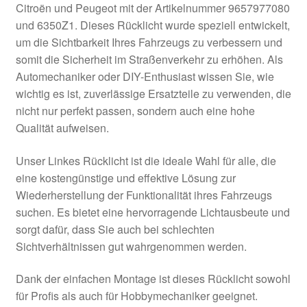
Citroën und Peugeot mit der Artikelnummer 9657977080
Kasse
und 6350Z1. Dieses Rücklicht wurde speziell entwickelt,
um die Sichtbarkeit Ihres Fahrzeugs zu verbessern und
somit die Sicherheit im Straßenverkehr zu erhöhen. Als
Kontakt
Automechaniker oder DIY-Enthusiast wissen Sie, wie
wichtig es ist, zuverlässige Ersatzteile zu verwenden, die
Lieferung
nicht nur perfekt passen, sondern auch eine hohe
Qualität aufweisen.
Mein Konto
Unser Linkes Rücklicht ist die ideale Wahl für alle, die
Über uns
eine kostengünstige und effektive Lösung zur
Wiederherstellung der Funktionalität ihres Fahrzeugs
Warenkorb
suchen. Es bietet eine hervorragende Lichtausbeute und
sorgt dafür, dass Sie auch bei schlechten
Weltweiter Versand
Sichtverhältnissen gut wahrgenommen werden.
Zahlungen
Dank der einfachen Montage ist dieses Rücklicht sowohl
für Profis als auch für Hobbymechaniker geeignet.