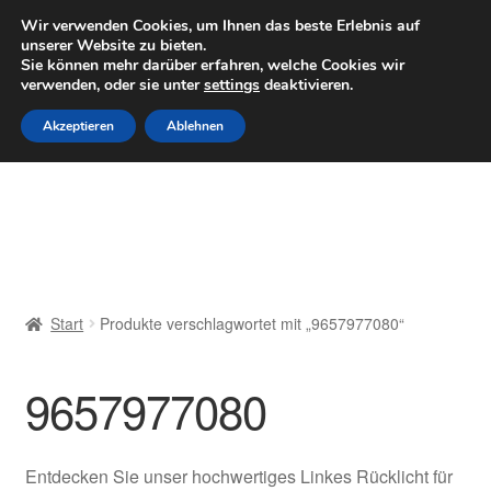
LIEFERUNG ab 6 EUR
Wir verwenden Cookies, um Ihnen das beste Erlebnis auf
unserer Website zu bieten.
Mo–Fr 9–16 Uhr · 0175 7465658
Sie können mehr darüber erfahren, welche Cookies wir
verwenden, oder sie unter
settings
deaktivieren.
Zur
Zum
Menü
Akzeptieren
Ablehnen
Navigation
Inhalt
springen
springen
Start
AGB
Beschwerden
Start
Produkte verschlagwortet mit „9657977080“
Beschwerdeordnung
9657977080
Datenschutz-Bestimmungen
Impressum
Entdecken Sie unser hochwertiges Linkes Rücklicht für