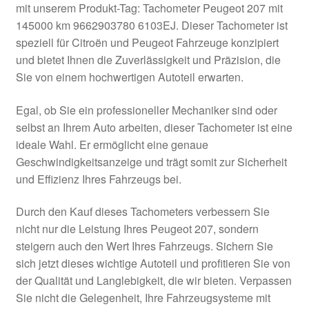
mit unserem Produkt-Tag: Tachometer Peugeot 207 mit
Kasse
145000 km 9662903780 6103EJ. Dieser Tachometer ist
speziell für Citroën und Peugeot Fahrzeuge konzipiert
und bietet Ihnen die Zuverlässigkeit und Präzision, die
Kontakt
Sie von einem hochwertigen Autoteil erwarten.
Lieferung
Egal, ob Sie ein professioneller Mechaniker sind oder
selbst an Ihrem Auto arbeiten, dieser Tachometer ist eine
Mein Konto
ideale Wahl. Er ermöglicht eine genaue
Geschwindigkeitsanzeige und trägt somit zur Sicherheit
Über uns
und Effizienz Ihres Fahrzeugs bei.
Warenkorb
Durch den Kauf dieses Tachometers verbessern Sie
nicht nur die Leistung Ihres Peugeot 207, sondern
Weltweiter Versand
steigern auch den Wert Ihres Fahrzeugs. Sichern Sie
sich jetzt dieses wichtige Autoteil und profitieren Sie von
Zahlungen
der Qualität und Langlebigkeit, die wir bieten. Verpassen
Sie nicht die Gelegenheit, Ihre Fahrzeugsysteme mit