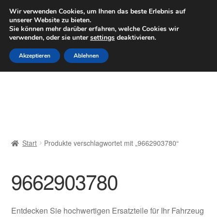
LIEFERUNG ab 6 EUR
Wir verwenden Cookies, um Ihnen das beste Erlebnis auf
unserer Website zu bieten.
Mo–Fr 9–16 Uhr · 0175 7465658
Sie können mehr darüber erfahren, welche Cookies wir
verwenden, oder sie unter
settings
deaktivieren.
Zur
Zum
Menü
Akzeptieren
Ablehnen
Navigation
Inhalt
springen
springen
Start
AGB
Beschwerden
Start
Produkte verschlagwortet mit „9662903780“
Beschwerdeordnung
9662903780
Datenschutz-Bestimmungen
Impressum
Entdecken Sie hochwertigen Ersatzteile für Ihr Fahrzeug