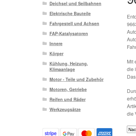
Deichsel und Seilbahnen
Elektrische Bauteile
Entd
Fahrgestell und Achsen
9663
Auto
FAP-Katalysatoren
Auto
Innere
Fahr
Körper
Mit 
Kühlung, Heizung,
die 
Klimaanlage
Das 
Motor - Teile und Zubehör
Motoren, Getriebe
Dur
erhö
Reifen und Räder
Arti
Werkzeugsätze
die 