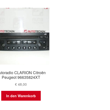
utoradio CLARION Citroën
Peugeot 96635824XT
€
48,00
In den Warenkorb