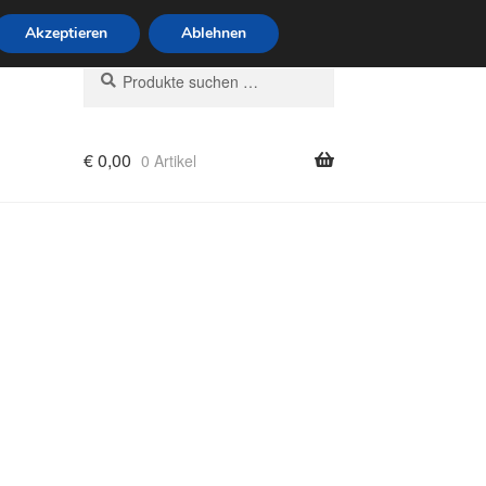
6 Uhr · 0175 7465658
Akzeptieren
Ablehnen
Suchen
Suchen
nach:
€
0,00
0 Artikel
rung