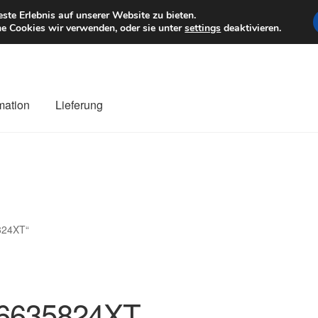
6 EUR
Mo–Fr 9–1
te Erlebnis auf unserer Website zu bieten.
e Cookies wir verwenden, oder sie unter
settings
deaktivieren.
mation
Lieferung
ng
Datenschutz-Bestimmungen
Impressum
Kasse
Kontakt
Liefe
r Versand
Zahlungen
824XT“
6635824XT