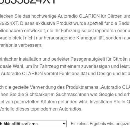
ecken Sie das hochwertige Autoradio CLARION für Citroën und
5824XT. Dieses exklusive Produkt wurde speziell für die Bedü
liebhabern entwickelt, die ihr Fahrzeug selbst reparieren od
radio bietet nicht nur herausragende Klangqualität, sondern au
erlebnis verbessern.
einfacher Installation und perfekter Passgenauigkeit für Citroë
ideale Wahl, um Ihr Fahrzeug mit einem zuverlässigen und leis
Autoradio CLARION vereint Funktionalität und Design und ist d
ch die gezielte Verwendung des Produktnamens „Autoradio C
hen Sie die Sichtbarkeit in Suchmaschinen wie Google und erh
kel von potenziellen Käufern gefunden wird. Investieren Sie in 
Vorteile dieses topmodernen Autoradios.
Einzelnes Ergebnis wird angezei