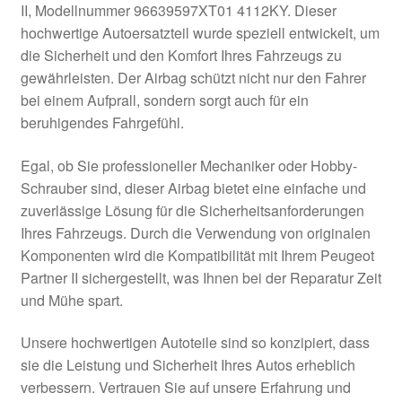
II, Modellnummer 96639597XT01 4112KY. Dieser
Kasse
hochwertige Autoersatzteil wurde speziell entwickelt, um
die Sicherheit und den Komfort Ihres Fahrzeugs zu
gewährleisten. Der Airbag schützt nicht nur den Fahrer
Kontakt
bei einem Aufprall, sondern sorgt auch für ein
beruhigendes Fahrgefühl.
Lieferung
Egal, ob Sie professioneller Mechaniker oder Hobby-
Mein Konto
Schrauber sind, dieser Airbag bietet eine einfache und
zuverlässige Lösung für die Sicherheitsanforderungen
Über uns
Ihres Fahrzeugs. Durch die Verwendung von originalen
Komponenten wird die Kompatibilität mit Ihrem Peugeot
Warenkorb
Partner II sichergestellt, was Ihnen bei der Reparatur Zeit
und Mühe spart.
Weltweiter Versand
Unsere hochwertigen Autoteile sind so konzipiert, dass
Zahlungen
sie die Leistung und Sicherheit Ihres Autos erheblich
verbessern. Vertrauen Sie auf unsere Erfahrung und