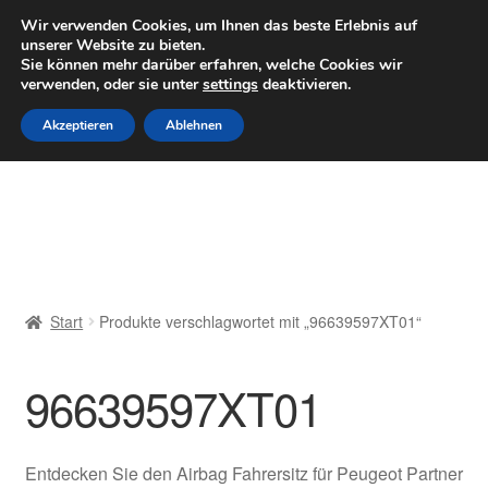
LIEFERUNG ab 6 EUR
Wir verwenden Cookies, um Ihnen das beste Erlebnis auf
unserer Website zu bieten.
Mo–Fr 9–16 Uhr · 0175 7465658
Sie können mehr darüber erfahren, welche Cookies wir
verwenden, oder sie unter
settings
deaktivieren.
Zur
Zum
Menü
Akzeptieren
Ablehnen
Navigation
Inhalt
springen
springen
Start
AGB
Beschwerden
Start
Produkte verschlagwortet mit „96639597XT01“
Beschwerdeordnung
96639597XT01
Datenschutz-Bestimmungen
Impressum
Entdecken Sie den Airbag Fahrersitz für Peugeot Partner