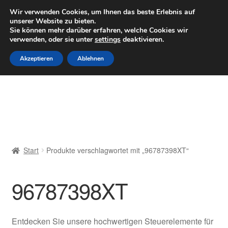
LIEFERUNG ab 6 EUR
Wir verwenden Cookies, um Ihnen das beste Erlebnis auf
unserer Website zu bieten.
Mo–Fr 9–16 Uhr · 0175 7465658
Sie können mehr darüber erfahren, welche Cookies wir
verwenden, oder sie unter
settings
deaktivieren.
Zur
Zum
Menü
Akzeptieren
Ablehnen
Navigation
Inhalt
springen
springen
Start
AGB
Beschwerden
Start
Produkte verschlagwortet mit „96787398XT“
Beschwerdeordnung
96787398XT
Datenschutz-Bestimmungen
Impressum
Entdecken Sie unsere hochwertigen Steuerelemente für