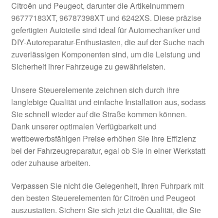
Citroën und Peugeot, darunter die Artikelnummern
Kasse
96777183XT, 96787398XT und 6242XS. Diese präzise
gefertigten Autoteile sind ideal für Automechaniker und
DIY-Autoreparatur-Enthusiasten, die auf der Suche nach
Kontakt
zuverlässigen Komponenten sind, um die Leistung und
Sicherheit ihrer Fahrzeuge zu gewährleisten.
Lieferung
Unsere Steuerelemente zeichnen sich durch ihre
Mein Konto
langlebige Qualität und einfache Installation aus, sodass
Sie schnell wieder auf die Straße kommen können.
Über uns
Dank unserer optimalen Verfügbarkeit und
wettbewerbsfähigen Preise erhöhen Sie Ihre Effizienz
Warenkorb
bei der Fahrzeugreparatur, egal ob Sie in einer Werkstatt
oder zuhause arbeiten.
Weltweiter Versand
Verpassen Sie nicht die Gelegenheit, Ihren Fuhrpark mit
Zahlungen
den besten Steuerelementen für Citroën und Peugeot
auszustatten. Sichern Sie sich jetzt die Qualität, die Sie