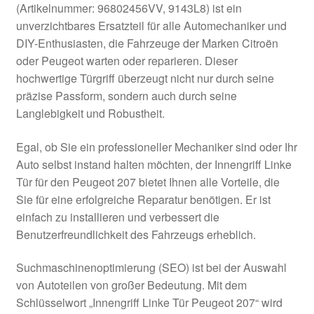
(Artikelnummer: 96802456VV, 9143L8) ist ein
Kasse
unverzichtbares Ersatzteil für alle Automechaniker und
DIY-Enthusiasten, die Fahrzeuge der Marken Citroën
oder Peugeot warten oder reparieren. Dieser
Kontakt
hochwertige Türgriff überzeugt nicht nur durch seine
präzise Passform, sondern auch durch seine
Lieferung
Langlebigkeit und Robustheit.
Mein Konto
Egal, ob Sie ein professioneller Mechaniker sind oder Ihr
Auto selbst instand halten möchten, der Innengriff Linke
Über uns
Tür für den Peugeot 207 bietet Ihnen alle Vorteile, die
Sie für eine erfolgreiche Reparatur benötigen. Er ist
Warenkorb
einfach zu installieren und verbessert die
Benutzerfreundlichkeit des Fahrzeugs erheblich.
Weltweiter Versand
Suchmaschinenoptimierung (SEO) ist bei der Auswahl
Zahlungen
von Autoteilen von großer Bedeutung. Mit dem
Schlüsselwort „Innengriff Linke Tür Peugeot 207“ wird