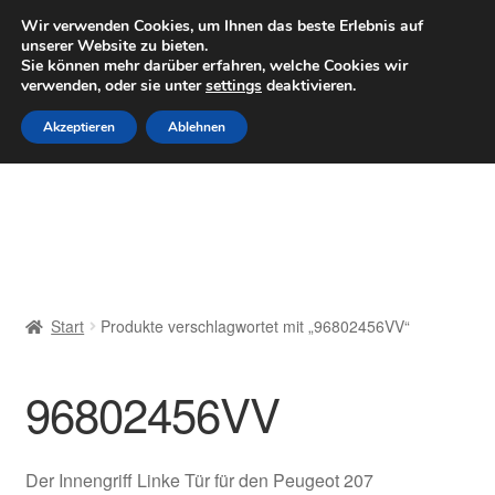
LIEFERUNG ab 6 EUR
Wir verwenden Cookies, um Ihnen das beste Erlebnis auf
unserer Website zu bieten.
Mo–Fr 9–16 Uhr · 0175 7465658
Sie können mehr darüber erfahren, welche Cookies wir
verwenden, oder sie unter
settings
deaktivieren.
Zur
Zum
Menü
Akzeptieren
Ablehnen
Navigation
Inhalt
springen
springen
Start
AGB
Beschwerden
Start
Produkte verschlagwortet mit „96802456VV“
Beschwerdeordnung
96802456VV
Datenschutz-Bestimmungen
Impressum
Der Innengriff Linke Tür für den Peugeot 207