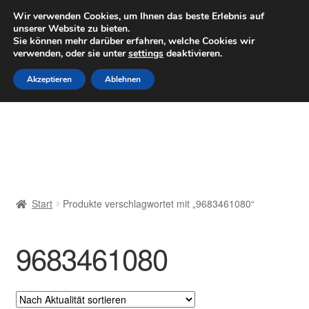
LIEFERUNG ab 6 EUR
Wir verwenden Cookies, um Ihnen das beste Erlebnis auf
unserer Website zu bieten.
Mo–Fr 9–16 Uhr · 0175 7465658
Sie können mehr darüber erfahren, welche Cookies wir
verwenden, oder sie unter
settings
deaktivieren.
Zur
Zum
Menü
Akzeptieren
Ablehnen
Navigation
Inhalt
springen
springen
Start
AGB
Beschwerden
Start
Produkte verschlagwortet mit „9683461080“
Beschwerdeordnung
9683461080
Datenschutz-Bestimmungen
Impressum