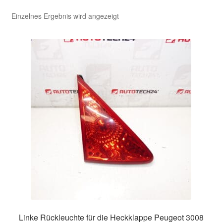
Einzelnes Ergebnis wird angezeigt
Kasse
Kontakt
Lieferung
Mein Konto
Über uns
Warenkorb
Weltweiter Versand
Zahlungen
Linke Rückleuchte für die Heckklappe Peugeot 3008