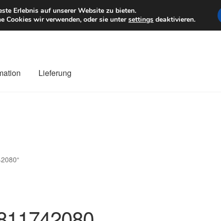
6 EUR
Mo–Fr 9–1
te Erlebnis auf unserer Website zu bieten.
e Cookies wir verwenden, oder sie unter
settings
deaktivieren.
mation
Lieferung
ng
Datenschutz-Bestimmungen
Impressum
Kasse
Kontakt
Liefe
r Versand
Zahlungen
42080“
811742080