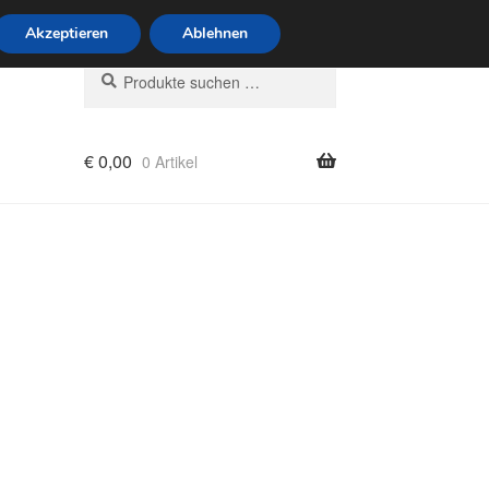
6 Uhr · 0175 7465658
Akzeptieren
Ablehnen
Suchen
Suchen
nach:
€
0,00
0 Artikel
rung