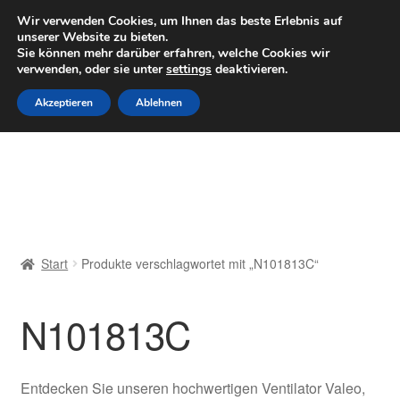
LIEFERUNG ab 6 EUR
Wir verwenden Cookies, um Ihnen das beste Erlebnis auf
unserer Website zu bieten.
Mo–Fr 9–16 Uhr · 0175 7465658
Sie können mehr darüber erfahren, welche Cookies wir
verwenden, oder sie unter
settings
deaktivieren.
Zur
Zum
Menü
Akzeptieren
Ablehnen
Navigation
Inhalt
springen
springen
Start
AGB
Beschwerden
Start
Produkte verschlagwortet mit „N101813C“
Beschwerdeordnung
N101813C
Datenschutz-Bestimmungen
Impressum
Entdecken Sie unseren hochwertigen Ventilator Valeo,