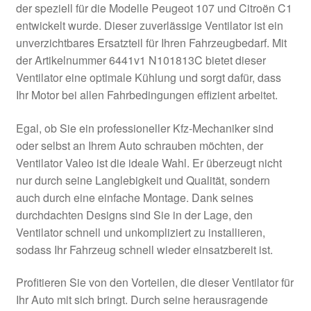
der speziell für die Modelle Peugeot 107 und Citroën C1
Kasse
entwickelt wurde. Dieser zuverlässige Ventilator ist ein
unverzichtbares Ersatzteil für Ihren Fahrzeugbedarf. Mit
der Artikelnummer 6441v1 N101813C bietet dieser
Kontakt
Ventilator eine optimale Kühlung und sorgt dafür, dass
Ihr Motor bei allen Fahrbedingungen effizient arbeitet.
Lieferung
Egal, ob Sie ein professioneller Kfz-Mechaniker sind
Mein Konto
oder selbst an Ihrem Auto schrauben möchten, der
Ventilator Valeo ist die ideale Wahl. Er überzeugt nicht
Über uns
nur durch seine Langlebigkeit und Qualität, sondern
auch durch eine einfache Montage. Dank seines
Warenkorb
durchdachten Designs sind Sie in der Lage, den
Ventilator schnell und unkompliziert zu installieren,
Weltweiter Versand
sodass Ihr Fahrzeug schnell wieder einsatzbereit ist.
Zahlungen
Profitieren Sie von den Vorteilen, die dieser Ventilator für
Ihr Auto mit sich bringt. Durch seine herausragende