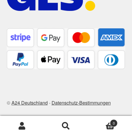
©
A24 Deutschland
-
Datenschutz-Bestimmungen
0
Suchen
Suchen