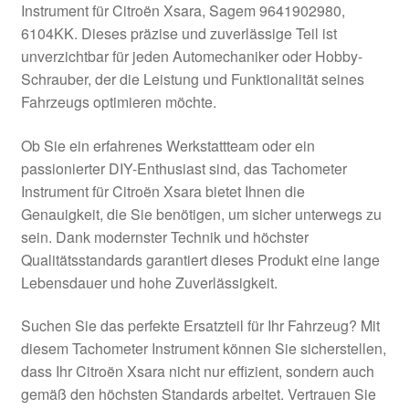
Instrument für Citroën Xsara, Sagem 9641902980,
Kasse
6104KK. Dieses präzise und zuverlässige Teil ist
unverzichtbar für jeden Automechaniker oder Hobby-
Schrauber, der die Leistung und Funktionalität seines
Kontakt
Fahrzeugs optimieren möchte.
Lieferung
Ob Sie ein erfahrenes Werkstattteam oder ein
passionierter DIY-Enthusiast sind, das Tachometer
Mein Konto
Instrument für Citroën Xsara bietet Ihnen die
Genauigkeit, die Sie benötigen, um sicher unterwegs zu
Über uns
sein. Dank modernster Technik und höchster
Qualitätsstandards garantiert dieses Produkt eine lange
Warenkorb
Lebensdauer und hohe Zuverlässigkeit.
Weltweiter Versand
Suchen Sie das perfekte Ersatzteil für Ihr Fahrzeug? Mit
diesem Tachometer Instrument können Sie sicherstellen,
Zahlungen
dass Ihr Citroën Xsara nicht nur effizient, sondern auch
gemäß den höchsten Standards arbeitet. Vertrauen Sie