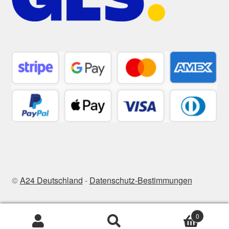
©
A24 Deutschland
-
Datenschutz-Bestimmungen
0
Suchen
Suchen