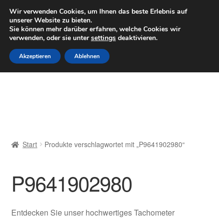
LIEFERUNG ab 6 EUR
Wir verwenden Cookies, um Ihnen das beste Erlebnis auf
unserer Website zu bieten.
Mo–Fr 9–16 Uhr · 0175 7465658
Sie können mehr darüber erfahren, welche Cookies wir
verwenden, oder sie unter
settings
deaktivieren.
Zur
Zum
Menü
Akzeptieren
Ablehnen
Navigation
Inhalt
springen
springen
Start
AGB
Beschwerden
Start
Produkte verschlagwortet mit „P9641902980“
Beschwerdeordnung
P9641902980
Datenschutz-Bestimmungen
Impressum
Entdecken Sie unser hochwertiges Tachometer