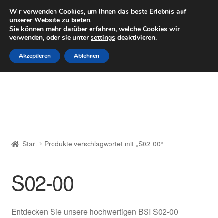
LIEFERUNG ab 6 EUR
Wir verwenden Cookies, um Ihnen das beste Erlebnis auf
unserer Website zu bieten.
Mo–Fr 9–16 Uhr · 0175 7465658
Sie können mehr darüber erfahren, welche Cookies wir
verwenden, oder sie unter
settings
deaktivieren.
Zur
Zum
Menü
Akzeptieren
Ablehnen
Navigation
Inhalt
springen
springen
Start
AGB
Beschwerden
Start
Produkte verschlagwortet mit „S02-00“
Beschwerdeordnung
S02-00
Datenschutz-Bestimmungen
Impressum
Entdecken Sie unsere hochwertigen BSI S02-00