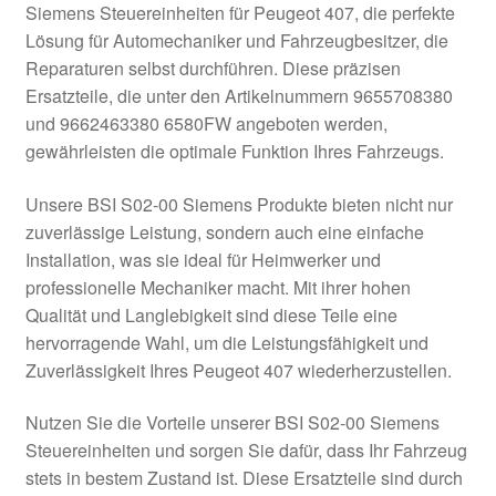
Siemens Steuereinheiten für Peugeot 407, die perfekte
Kasse
Lösung für Automechaniker und Fahrzeugbesitzer, die
Reparaturen selbst durchführen. Diese präzisen
Ersatzteile, die unter den Artikelnummern 9655708380
Kontakt
und 9662463380 6580FW angeboten werden,
gewährleisten die optimale Funktion Ihres Fahrzeugs.
Lieferung
Unsere BSI S02-00 Siemens Produkte bieten nicht nur
Mein Konto
zuverlässige Leistung, sondern auch eine einfache
Installation, was sie ideal für Heimwerker und
Über uns
professionelle Mechaniker macht. Mit ihrer hohen
Qualität und Langlebigkeit sind diese Teile eine
Warenkorb
hervorragende Wahl, um die Leistungsfähigkeit und
Zuverlässigkeit Ihres Peugeot 407 wiederherzustellen.
Weltweiter Versand
Nutzen Sie die Vorteile unserer BSI S02-00 Siemens
Zahlungen
Steuereinheiten und sorgen Sie dafür, dass Ihr Fahrzeug
stets in bestem Zustand ist. Diese Ersatzteile sind durch