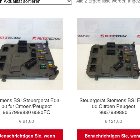
Alle 2 Ergebnisse werden angez
mens BSI-Steuergerät E03-
Steuergerät Siemens BSI 
00 für Citroën/Peugeot
00 Citroën Peugeot
9657999880 6580FQ
9657989880
€
91,00
€
121,00
Benachrichtigen Sie, wenn
Benachrichtigen Sie, wen