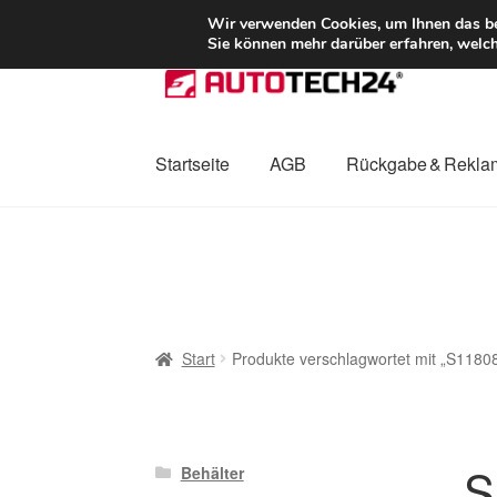
LIEFERUNG ab 
Wir verwenden Cookies, um Ihnen das bes
Sie können mehr darüber erfahren, welch
Zur
Zum
Navigation
Inhalt
springen
springen
Startseite
AGB
Rückgabe & Rekla
Start
AGB
Beschwerden
Beschwerdeordnu
Mein Konto
Über uns
Warenkorb
Weltweite
Start
Produkte verschlagwortet mit „S118
S
Behälter