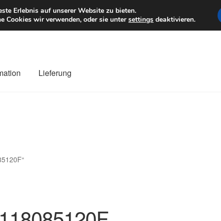
6 EUR
Mo–Fr 9–1
te Erlebnis auf unserer Website zu bieten.
e Cookies wir verwenden, oder sie unter
settings
deaktivieren.
mation
Lieferung
ng
Datenschutz-Bestimmungen
Impressum
Kasse
Kontakt
Liefe
r Versand
Zahlungen
085120F“
118085120F