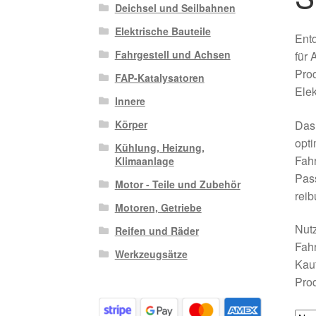
Deichsel und Seilbahnen
Elektrische Bauteile
Entd
Fahrgestell und Achsen
für 
Pro
FAP-Katalysatoren
Elek
Innere
Das 
Körper
opti
Kühlung, Heizung,
Fahr
Klimaanlage
Pass
Motor - Teile und Zubehör
reib
Motoren, Getriebe
Nutz
Reifen und Räder
Fahr
Werkzeugsätze
Kauf
Prod