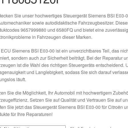
ecken Sie unser hochwertiges Steuergerät Siemens BSI E03-00
Automechaniker sowie autodidaktische Fahrzeugbesitzer. Dieses
duktcodes 9657999880 und 6580FQ und bietet eine zuverlässig
tronikprobleme in Fahrzeugen dieser Marken.
ECU Siemens BSI E03-00 ist ein unverzichtbares Teil, das nich
miert, sondern auch zur Sicherheit beiträgt. Bei der Reparatur
zeugen ist die Wahl des richtigen Steuergeräts entscheidend. 
genauigkeit und Langlebigkeit, sodass Sie sich darauf verlass
ungslos läuft.
en Sie die Möglichkeit, Ihr Automobil mit hochwertigem Zubehö
zeugeffizienz. Setzen Sie auf Qualität und Vertrauen Sie auf u
en Sie jetzt das Steuergerät Siemens BSI E03-00 für Citroën u
ukte für Ihre Reparaturen!