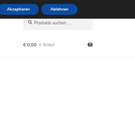
6 Uhr · 0175 7465658
Akzeptieren
Ablehnen
Suchen
Suchen
nach:
€
0,00
0 Artikel
rung