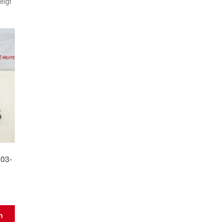
Nach
eigt
Aktualität
sortiert
E03-
n