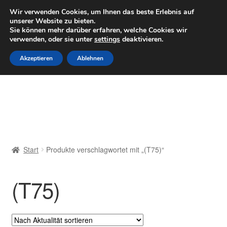
LIEFERUNG ab 6 EUR
Wir verwenden Cookies, um Ihnen das beste Erlebnis auf
unserer Website zu bieten.
Mo–Fr 9–16 Uhr · 0175 7465658
Sie können mehr darüber erfahren, welche Cookies wir
verwenden, oder sie unter
settings
deaktivieren.
Zur
Zum
Menü
Akzeptieren
Ablehnen
Navigation
Inhalt
springen
springen
Start
AGB
Beschwerden
Start
Produkte verschlagwortet mit „(T75)“
Beschwerdeordnung
(T75)
Datenschutz-Bestimmungen
Impressum