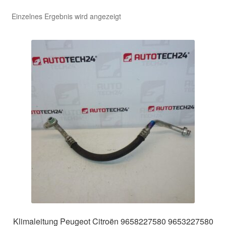
Einzelnes Ergebnis wird angezeigt
Kasse
Kontakt
Lieferung
Mein Konto
Über uns
Warenkorb
Weltweiter Versand
Zahlungen
Klimaleitung Peugeot Citroën 9658227580 9653227580