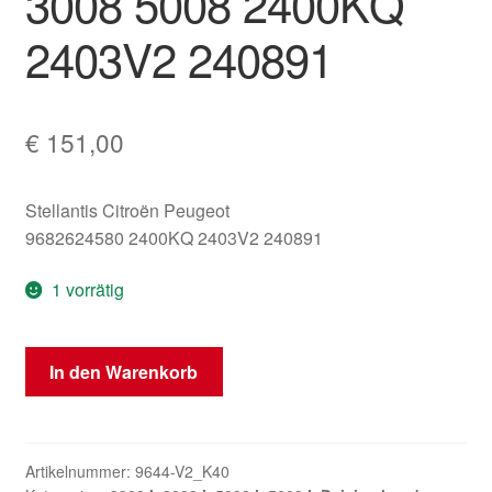
3008 5008 2400KQ
2403V2 240891
€
151,00
Stellantis Citroën Peugeot
9682624580 2400KQ 2403V2 240891
1 vorrätig
Schaltkulisse
In den Warenkorb
Peugeot
3008
5008
2400KQ
Artikelnummer:
9644-V2_K40