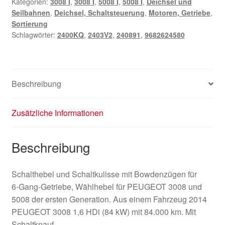
Kategorien:
3008 I
,
3008 I
,
5008 I
,
5008 I
,
Deichsel und
2403V2
Seilbahnen
,
Deichsel, Schaltsteuerung
,
Motoren, Getriebe
,
240891
Sortierung
Menge
Schlagwörter:
2400KQ
,
2403V2
,
240891
,
9682624580
Beschreibung
Zusätzliche Informationen
Beschreibung
Schalthebel und Schaltkulisse mit Bowdenzügen für
6‑Gang‑Getriebe, Wählhebel für PEUGEOT 3008 und
5008 der ersten Generation. Aus einem Fahrzeug 2014
PEUGEOT 3008 1,6 HDi (84 kW) mit 84.000 km. Mit
Schaltknauf.