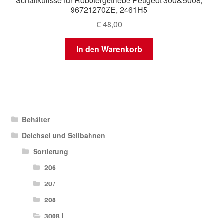
Schaltkulisse für Robotergetriebe Peugeot 3008/5008,
96721270ZE, 2461H5
€
48,00
In den Warenkorb
Behälter
Deichsel und Seilbahnen
Sortierung
206
207
208
3008 I