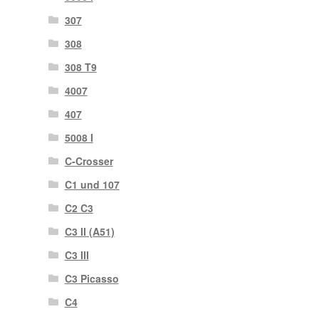
307
308
308 T9
4007
407
5008 I
C-Crosser
C1 und 107
C2 C3
C3 II (A51)
C3 III
C3 Picasso
C4