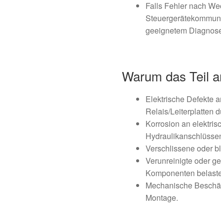
Falls Fehler nach We
Steuergerätekommunik
geeignetem Diagnose
Warum das Teil a
Elektrische Defekte 
Relais/Leiterplatten 
Korrosion an elektri
Hydraulikanschlüsse
Verschlissene oder bl
Verunreinigte oder gea
Komponenten belaste
Mechanische Beschä
Montage.