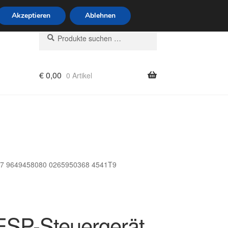
6 Uhr · 0175 7465658
Akzeptieren
Ablehnen
Suchen
Suchen
nach:
€
0,00
0 Artikel
rung
307 9649458080 0265950368 4541T9
SP-Steuergerät