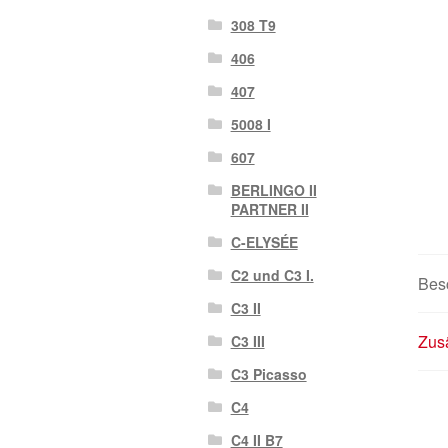
308 T9
406
407
5008 I
607
BERLINGO II
PARTNER II
C-ELYSÉE
C2 und C3 I.
Bes
C3 II
Zusä
C3 III
C3 Picasso
C4
C4 II B7