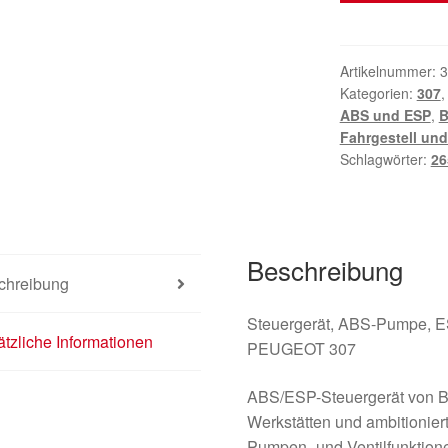
Steuergerät
Bosch
Peugeot
Artikelnummer:
3
Kategorien:
307
307
ABS und ESP
,
B
9649458080
Fahrgestell un
0265950368
Schlagwörter:
26
4541T9
Menge
Beschreibung
chreibung
Steuergerät, ABS-Pumpe, 
tzliche Informationen
PEUGEOT 307
ABS/ESP-Steuergerät von Bo
Werkstätten und ambitionier
Pumpen- und Ventilfunktion