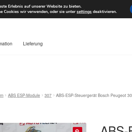
6 EUR
Mo–Fr 9–1
te Erlebnis auf unserer Website zu bieten.
e Cookies wir verwenden, oder sie unter
settings
deaktivieren.
mation
Lieferung
ng
Datenschutz-Bestimmungen
Impressum
Kasse
Kontakt
Liefe
r Versand
Zahlungen
em
ABS ESP-Module
307
ABS-ESP-Steuergerät Bosch Peugeot 
ABS-E