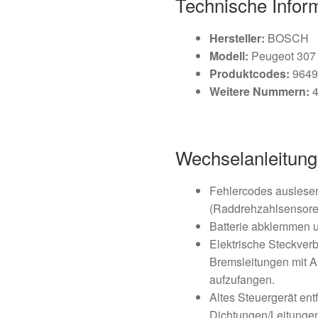
Technische Infor
Hersteller:
BOSCH
Modell:
Peugeot 307
Produktcodes:
9649
Weitere Nummern:
4
Wechselanleitung
Fehlercodes auslese
(Raddrehzahlsensoren
Batterie abklemmen 
Elektrische Steckver
Bremsleitungen mit A
aufzufangen.
Altes Steuergerät ent
Dichtungen/Leitunge