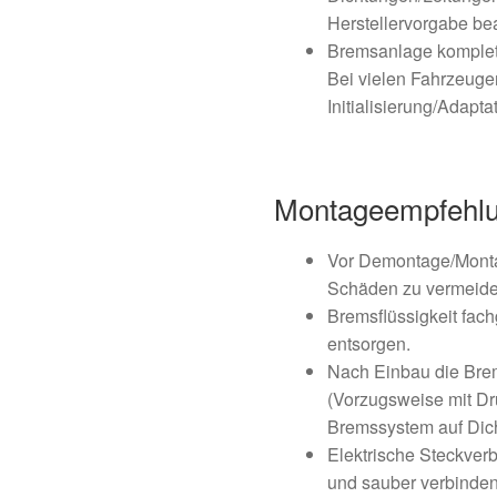
Herstellervorgabe be
Bremsanlage komplett
Bei vielen Fahrzeuge
Initialisierung/Adapta
Montageempfehl
Vor Demontage/Monta
Schäden zu vermeide
Bremsflüssigkeit fac
entsorgen.
Nach Einbau die Brem
(Vorzugsweise mit Dr
Bremssystem auf Dicht
Elektrische Steckver
und sauber verbinden