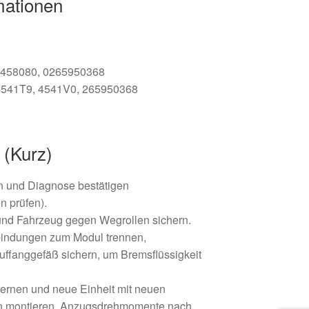
mationen
458080, 0265950368
541T9, 4541V0, 265950368
 (Kurz)
n und Diagnose bestätigen
 prüfen).
und Fahrzeug gegen Wegrollen sichern.
bindungen zum Modul trennen,
uffanggefäß sichern, um Bremsflüssigkeit
fernen und neue Einheit mit neuen
n montieren. Anzugsdrehmomente nach