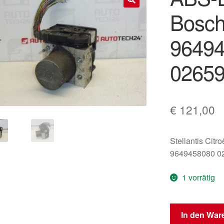
Bosch
🔍
9649
02659
€
121,00
Stellantis Citr
9649458080 0
1 vorrätig
ABS-
In den War
ESP-