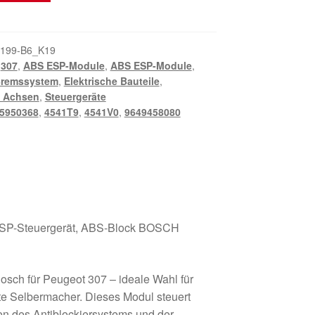
199-B6_K19
,
307
,
ABS ESP-Module
,
ABS ESP-Module
,
remssystem
,
Elektrische Bauteile
,
d Achsen
,
Steuergeräte
5950368
,
4541T9
,
4541V0
,
9649458080
ESP-Steuergerät, ABS-Block BOSCH
sch für Peugeot 307 – ideale Wahl für
te Selbermacher. Dieses Modul steuert
en des Antiblockiersystems und der