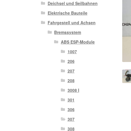
Deichsel und Seilbahnen
Elektrische Bauteile
Fahrgestell und Achsen
Bremssystem
ABS ESP-Module
1007
206
207
208
3008 I
301
306
307
308