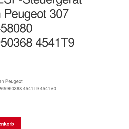
 Peugeot 307
458080
50368 4541T9
oën Peugeot
265950368 4541T9 4541V0
enkorb