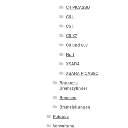
C4 PICASSO
C5 I.
C5 II
C5 X7
C8 und 807
Nr. 1
XSARA
XSARA PICASSO
Booster +
Bremszylinder
Bremsen
Bremsleitungen
Poloosy
Verwaltung