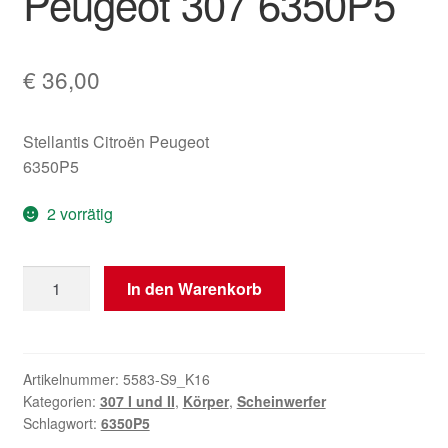
Peugeot 307 6350P5
€
36,00
Stellantis Citroën Peugeot
6350P5
2 vorrätig
Dritte
In den Warenkorb
Bremsleuchte
Peugeot
307
6350P5
Artikelnummer:
5583-S9_K16
Kategorien:
307 I und II
,
Körper
,
Scheinwerfer
Menge
Schlagwort:
6350P5