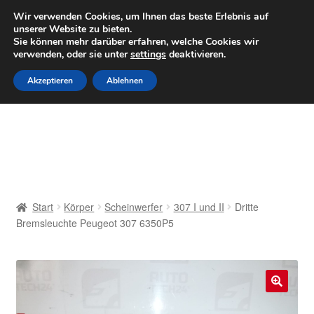
LIEFERUNG ab 6 EUR
Wir verwenden Cookies, um Ihnen das beste Erlebnis auf
unserer Website zu bieten.
Mo–Fr 9–16 Uhr · 0175 7465658
Sie können mehr darüber erfahren, welche Cookies wir
verwenden, oder sie unter
settings
deaktivieren.
Zur
Zum
Menü
Akzeptieren
Ablehnen
Navigation
Inhalt
springen
springen
Start
AGB
Beschwerden
Start
Körper
Scheinwerfer
307 I und II
Dritte
Bremsleuchte Peugeot 307 6350P5
Beschwerdeordnung
Datenschutz-Bestimmungen
🔍
Impressum