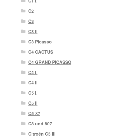
C1 I.
C2
C3
C3 II
C3 Picasso
C4 CACTUS
C4 GRAND PICASSO
C4 I.
C4 II
C5 I.
C5 II
C5 X7
C8 und 807
Citroën C3 III