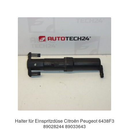
Halter für Einspritzdüse Citroën Peugeot 6438F3
89028244 89033643