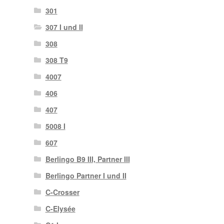
301
307 I und II
308
308 T9
4007
406
407
5008 I
607
Berlingo B9 III, Partner III
Berlingo Partner I und II
C-Crosser
C-Elysée