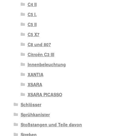
C4 II
C5 I.
C5 II
C5 X7
C8 und 807
Citroën C3 III
Innenbeleuchtung
XANTIA
XSARA
XSARA PICASSO
Schlösser
Sprühkanister
Stoßstangen und Teile davon
Streben