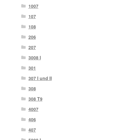
1007
107
108
206
207
3008 I
301
307 I und II
308
308 T9
4007
406
407
5008 I