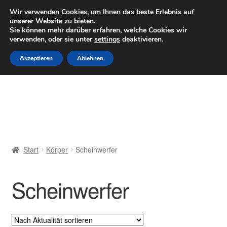
LIEFERUNG ab 6 EUR
Wir verwenden Cookies, um Ihnen das beste Erlebnis auf
unserer Website zu bieten.
Mo–Fr 9–16 Uhr · 0175 7465658
Sie können mehr darüber erfahren, welche Cookies wir
verwenden, oder sie unter
settings
deaktivieren.
Zur
Zum
Menü
Akzeptieren
Ablehnen
Navigation
Inhalt
springen
springen
Start
AGB
Beschwerden
Start
Körper
Scheinwerfer
Beschwerdeordnung
Scheinwerfer
Datenschutz-Bestimmungen
Impressum