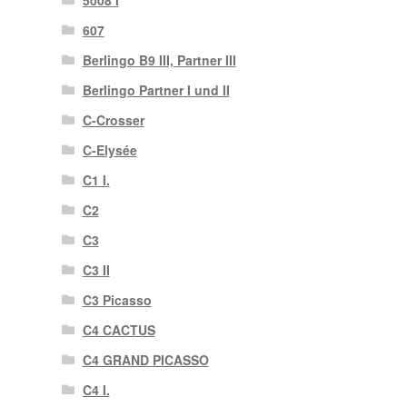
607
Berlingo B9 III, Partner III
Berlingo Partner I und II
C-Crosser
C-Elysée
C1 I.
C2
C3
C3 II
C3 Picasso
C4 CACTUS
C4 GRAND PICASSO
C4 I.