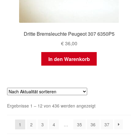
Dritte Bremsleuchte Peugeot 307 6350P5
€
36,00
In den Warenkorb
Nach
Ergebnisse 1 – 12 von 436 werden angezeigt
Aktualität
sortiert
1
2
3
4
…
35
36
37