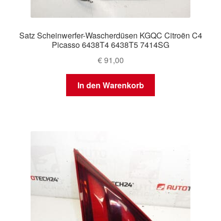
Satz Scheinwerfer-Wascherdüsen KGQC Citroën C4
Picasso 6438T4 6438T5 7414SG
€
91,00
In den Warenkorb