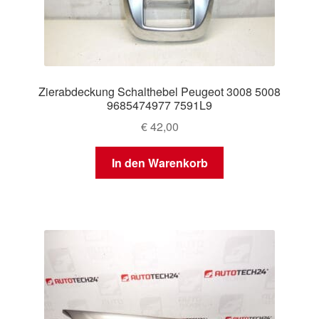
Zierabdeckung Schalthebel Peugeot 3008 5008
9685474977 7591L9
€
42,00
In den Warenkorb