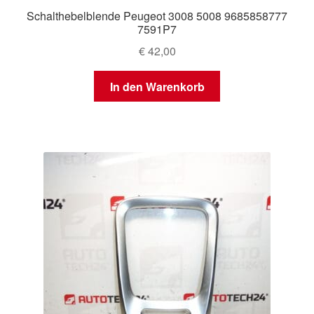
Schalthebelblende Peugeot 3008 5008 9685858777
7591P7
€
42,00
In den Warenkorb