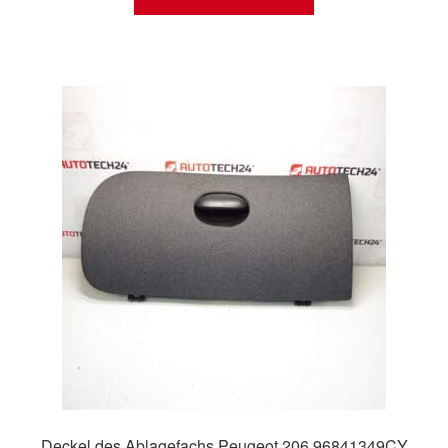
Deckel des Ablagefachs Peugeot 206 96841349CY