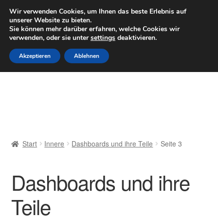
LIEFERUNG ab 6 EUR
Wir verwenden Cookies, um Ihnen das beste Erlebnis auf
unserer Website zu bieten.
Mo–Fr 9–16 Uhr · 0175 7465658
Sie können mehr darüber erfahren, welche Cookies wir
verwenden, oder sie unter
settings
deaktivieren.
Zur
Zum
Menü
Akzeptieren
Ablehnen
Navigation
Inhalt
springen
springen
Start
AGB
Beschwerden
Start
Innere
Dashboards und ihre Teile
Seite 3
Beschwerdeordnung
Dashboards und ihre
Datenschutz-Bestimmungen
Teile
Impressum