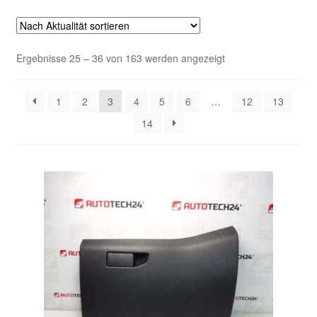
Kasse
Nach
Ergebnisse 25 – 36 von 163 werden angezeigt
Kontakt
Aktualität
sortiert
Lieferung
1
2
3
4
5
6
…
12
13
14
Mein Konto
Über uns
Warenkorb
Weltweiter Versand
Zahlungen