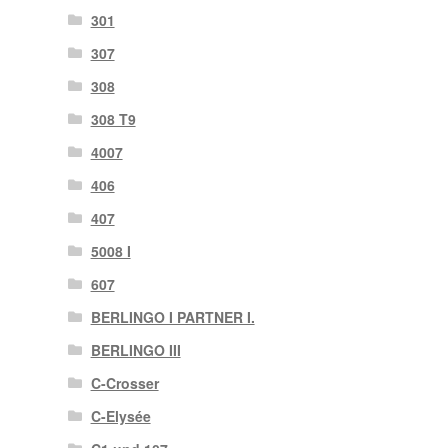
301
307
308
308 T9
4007
406
407
5008 I
607
BERLINGO I PARTNER I.
BERLINGO III
C-Crosser
C-Elysée