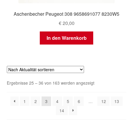
Aschenbecher Peugeot 308 9658691077 8230W5
€
20,00
In den Warenkorb
Nach
Ergebnisse 25 – 36 von 163 werden angezeigt
Aktualität
sortiert
1
2
3
4
5
6
…
12
13
14