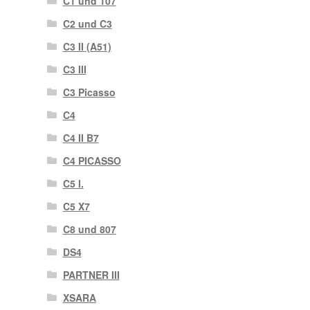
C1 und 107
C2 und C3
C3 II (A51)
C3 III
C3 Picasso
C4
C4 II B7
C4 PICASSO
C5 I.
C5 X7
C8 und 807
DS4
PARTNER III
XSARA