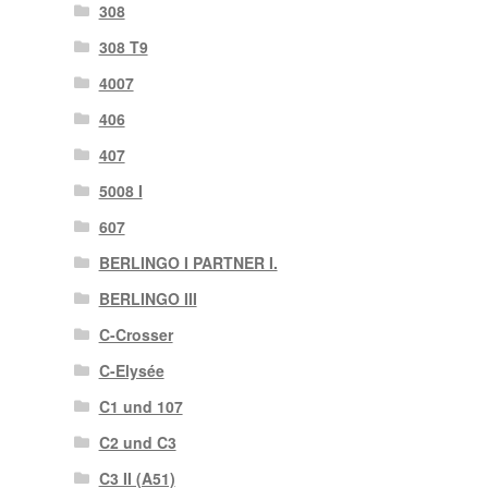
308
308 T9
4007
406
407
5008 I
607
BERLINGO I PARTNER I.
BERLINGO III
C-Crosser
C-Elysée
C1 und 107
C2 und C3
C3 II (A51)