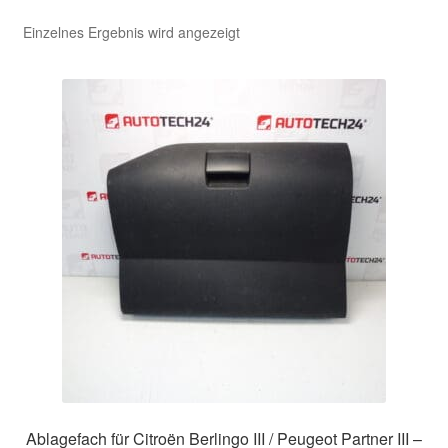
Einzelnes Ergebnis wird angezeigt
Kasse
Kontakt
Lieferung
Mein Konto
Über uns
Warenkorb
Weltweiter Versand
Zahlungen
Ablagefach für Citroën Berlingo III / Peugeot Partner III –