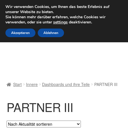
LIEFERUNG ab 6 EUR
Wir verwenden Cookies, um Ihnen das beste Erlebnis auf
unserer Website zu bieten.
Mo–Fr 9–16 Uhr · 0175 7465658
Sie können mehr darüber erfahren, welche Cookies wir
verwenden, oder sie unter
settings
deaktivieren.
Zur
Zum
Menü
Akzeptieren
Ablehnen
Navigation
Inhalt
springen
springen
Start
AGB
Beschwerden
Start
Innere
Dashboards und ihre Teile
PARTNER III
Beschwerdeordnung
PARTNER III
Datenschutz-Bestimmungen
Impressum