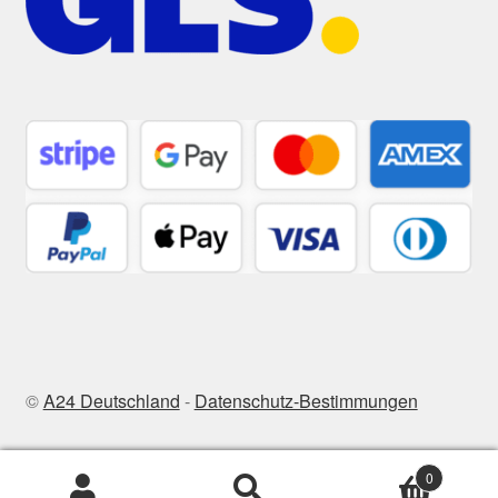
©
A24 Deutschland
-
Datenschutz-Bestimmungen
0
Suchen
Suchen