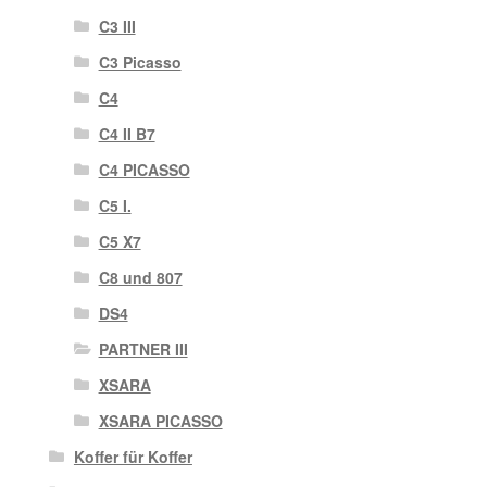
C3 III
C3 Picasso
C4
C4 II B7
C4 PICASSO
C5 I.
C5 X7
C8 und 807
DS4
PARTNER III
XSARA
XSARA PICASSO
Koffer für Koffer