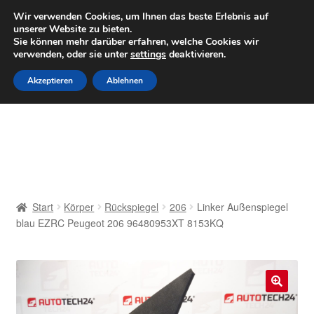
LIEFERUNG ab 6 EUR
Wir verwenden Cookies, um Ihnen das beste Erlebnis auf
unserer Website zu bieten.
Mo–Fr 9–16 Uhr · 0175 7465658
Sie können mehr darüber erfahren, welche Cookies wir
verwenden, oder sie unter
settings
deaktivieren.
Zur
Zum
Menü
Akzeptieren
Ablehnen
Navigation
Inhalt
springen
springen
Start
AGB
Beschwerden
Start
Körper
Rückspiegel
206
Linker Außenspiegel
blau EZRC Peugeot 206 96480953XT 8153KQ
Beschwerdeordnung
Datenschutz-Bestimmungen
🔍
Impressum