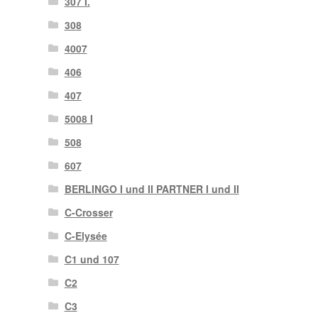
307 I.
308
4007
406
407
5008 I
508
607
BERLINGO I und II PARTNER I und II
C-Crosser
C-Elysée
C1 und 107
C2
C3