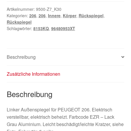
EZRC
Peugeot
Artikelnummer:
9500-Z7_K30
Kategorien:
206
,
206
,
Innere
,
Körper
,
Rückspiegel
,
206
Rückspiegel
96480953XT
Schlagwörter:
8153KQ
,
96480953XT
8153KQ
Menge
Beschreibung
Zusätzliche Informationen
Beschreibung
Linker Außenspiegel für PEUGEOT 206. Elektrisch
verstellbar, elektrisch beheizt. Farbcode EZR – Lack
Grau Aluminium. Leicht beschädigt/leichte Kratzer, siehe