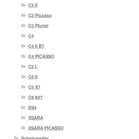
C3 II
C3 Picasso
C3 Pluriel
C4
C4 II B7
C4 PICASSO
C5 I.
C5 II
C5 X7
C8 807
DS4
XSARA
XSARA PICASSO
Scheinwerfer