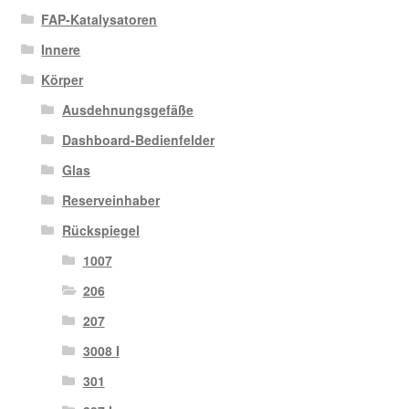
FAP-Katalysatoren
Innere
Körper
Ausdehnungsgefäße
Dashboard-Bedienfelder
Glas
Reserveinhaber
Rückspiegel
1007
206
207
3008 I
301