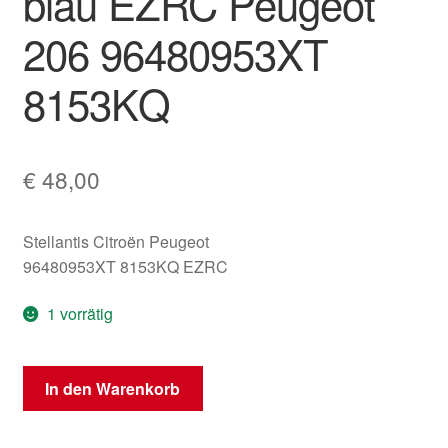
blau EZRC Peugeot
206 96480953XT
8153KQ
€
48,00
Stellantis Citroën Peugeot
96480953XT 8153KQ EZRC
1 vorrätig
Linker
In den Warenkorb
Außenspiegel
blau