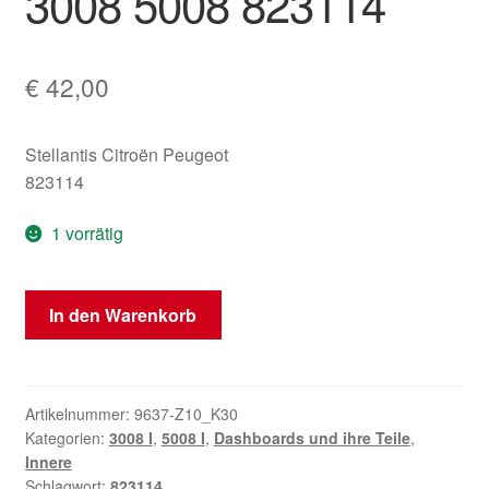
3008 5008 823114
€
42,00
Stellantis Citroën Peugeot
823114
1 vorrätig
Mittelkonsole
In den Warenkorb
Peugeot
3008
5008
823114
Artikelnummer:
9637-Z10_K30
Kategorien:
3008 I
,
5008 I
,
Dashboards und ihre Teile
,
Menge
Innere
Schlagwort:
823114