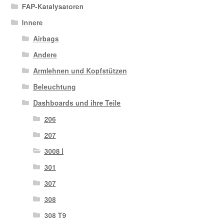
FAP-Katalysatoren
Innere
Airbags
Andere
Armlehnen und Kopfstützen
Beleuchtung
Dashboards und ihre Teile
206
207
3008 I
301
307
308
308 T9