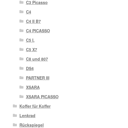
C3 Picasso
C4
C4 II B7
C4 PICASSO
C5 I.
C5 X7
C8 und 807
DS4
PARTNER III
XSARA
XSARA PICASSO
Koffer für Koffer
Lenkrad
Rückspiegel