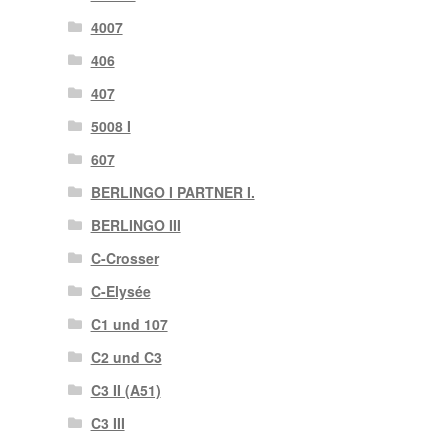
4007
406
407
5008 I
607
BERLINGO I PARTNER I.
BERLINGO III
C-Crosser
C-Elysée
C1 und 107
C2 und C3
C3 II (A51)
C3 III