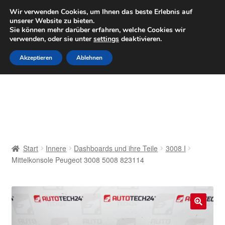
LIEFERUNG ab 6 EUR
Wir verwenden Cookies, um Ihnen das beste Erlebnis auf
unserer Website zu bieten.
Mo–Fr 9–16 Uhr · 0175 7465658
Sie können mehr darüber erfahren, welche Cookies wir
verwenden, oder sie unter
settings
deaktivieren.
Zur
Zum
Menü
Akzeptieren
Ablehnen
Navigation
Inhalt
springen
springen
Start
AGB
Beschwerden
Start
Innere
Dashboards und ihre Teile
3008 I
Mittelkonsole Peugeot 3008 5008 823114
Beschwerdeordnung
Datenschutz-Bestimmungen
🔍
Impressum