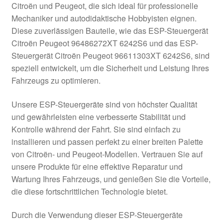
Citroën und Peugeot, die sich ideal für professionelle
Kasse
Mechaniker und autodidaktische Hobbyisten eignen.
Diese zuverlässigen Bauteile, wie das ESP-Steuergerät
Citroën Peugeot 96486272XT 6242S6 und das ESP-
Kontakt
Steuergerät Citroën Peugeot 96611303XT 6242S6, sind
speziell entwickelt, um die Sicherheit und Leistung Ihres
Lieferung
Fahrzeugs zu optimieren.
Mein Konto
Unsere ESP-Steuergeräte sind von höchster Qualität
und gewährleisten eine verbesserte Stabilität und
Über uns
Kontrolle während der Fahrt. Sie sind einfach zu
installieren und passen perfekt zu einer breiten Palette
Warenkorb
von Citroën- und Peugeot-Modellen. Vertrauen Sie auf
unsere Produkte für eine effektive Reparatur und
Weltweiter Versand
Wartung Ihres Fahrzeugs, und genießen Sie die Vorteile,
die diese fortschrittlichen Technologie bietet.
Zahlungen
Durch die Verwendung dieser ESP-Steuergeräte