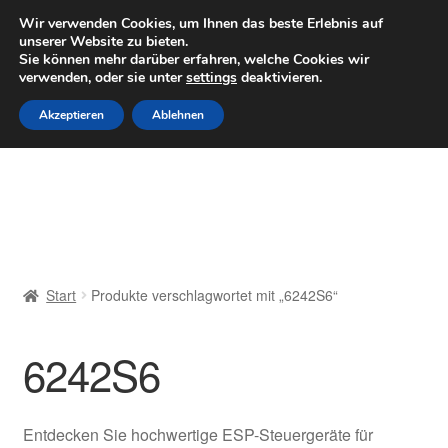
LIEFERUNG ab 6 EUR
Wir verwenden Cookies, um Ihnen das beste Erlebnis auf
unserer Website zu bieten.
Mo–Fr 9–16 Uhr · 0175 7465658
Sie können mehr darüber erfahren, welche Cookies wir
verwenden, oder sie unter
settings
deaktivieren.
Zur
Zum
Menü
Akzeptieren
Ablehnen
Navigation
Inhalt
springen
springen
Start
AGB
Beschwerden
Start
Produkte verschlagwortet mit „6242S6“
Beschwerdeordnung
6242S6
Datenschutz-Bestimmungen
Impressum
Entdecken Sie hochwertige ESP-Steuergeräte für