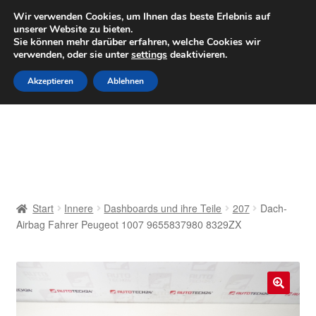
LIEFERUNG ab 6 EUR
Wir verwenden Cookies, um Ihnen das beste Erlebnis auf
unserer Website zu bieten.
Mo–Fr 9–16 Uhr · 0175 7465658
Sie können mehr darüber erfahren, welche Cookies wir
verwenden, oder sie unter
settings
deaktivieren.
Zur
Zum
Menü
Akzeptieren
Ablehnen
Navigation
Inhalt
springen
springen
Start
AGB
Beschwerden
Start
Innere
Dashboards und ihre Teile
207
Dach-
Airbag Fahrer Peugeot 1007 9655837980 8329ZX
Beschwerdeordnung
Datenschutz-Bestimmungen
🔍
Impressum