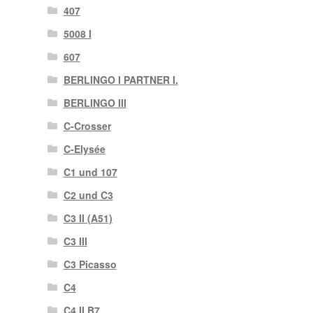
407
5008 I
607
BERLINGO I PARTNER I.
BERLINGO III
C-Crosser
C-Elysée
C1 und 107
C2 und C3
C3 II (A51)
C3 III
C3 Picasso
C4
C4 II B7