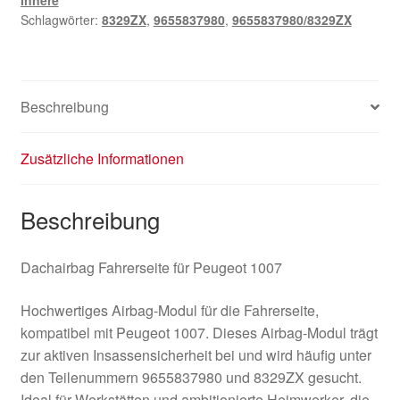
8329ZX
Schlagwörter:
8329ZX
,
9655837980
,
9655837980/8329ZX
Menge
Beschreibung
Zusätzliche Informationen
Beschreibung
Dachairbag Fahrerseite für Peugeot 1007
Hochwertiges Airbag-Modul für die Fahrerseite,
kompatibel mit Peugeot 1007. Dieses Airbag-Modul trägt
zur aktiven Insassensicherheit bei und wird häufig unter
den Teilenummern 9655837980 und 8329ZX gesucht.
Ideal für Werkstätten und ambitionierte Heimwerker, die