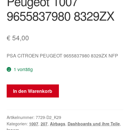
Peugeot 1007
9655837980 8329ZX
€
54,00
PSA CITROEN PEUGEOT 9655837980 8329ZX NFP
1 vorrätig
Dach-
In den Warenkorb
Airbag
Fahrer
Peugeot
1007
Artikelnummer:
7729-D2_K29
Kategorien:
1007
,
207
,
Airbags
,
Dashboards und ihre Teile
,
9655837980
Innere