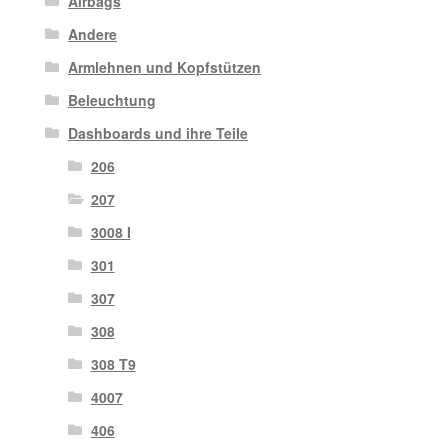
Airbags
Andere
Armlehnen und Kopfstützen
Beleuchtung
Dashboards und ihre Teile
206
207
3008 I
301
307
308
308 T9
4007
406