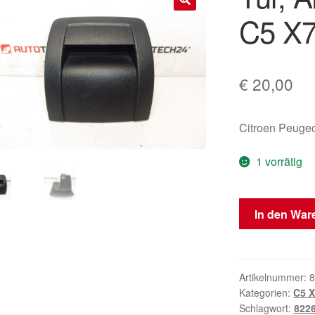
C5 X7
🔍
€
20,00
Citroen Peugeo
1 vorrätig
Tür,
In den War
Ablagefach
Citroën
C5
X7
Artikelnummer:
8
Kategorien:
C5 X
8226
Schlagwort:
822
PSA