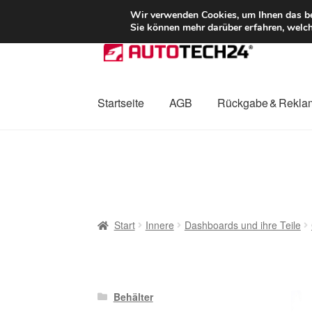
LIEFERUNG ab 
Wir verwenden Cookies, um Ihnen das bes
Sie können mehr darüber erfahren, welch
Zur
Zum
Navigation
Inhalt
springen
springen
Startseite
AGB
Rückgabe & Rekla
Start
AGB
Beschwerden
Beschwerdeordnu
Mein Konto
Über uns
Warenkorb
Weltweite
Start
Innere
Dashboards und ihre Teile
Behälter