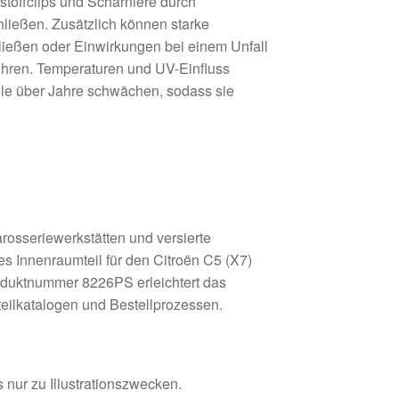
toffclips und Scharniere durch
ließen. Zusätzlich können starke
ließen oder Einwirkungen bei einem Unfall
ühren. Temperaturen und UV-Einfluss
ile über Jahre schwächen, sodass sie
arosseriewerkstätten und versierte
es Innenraumteil für den Citroën C5 (X7)
duktnummer 8226PS erleichtert das
teilkatalogen und Bestellprozessen.
 nur zu Illustrationszwecken.