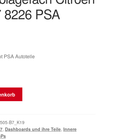
 8226 PSA
t PSA Autoteile
enkorb
505-B7_K19
7
,
Dashboards und ihre Teile
,
Innere
6Ps