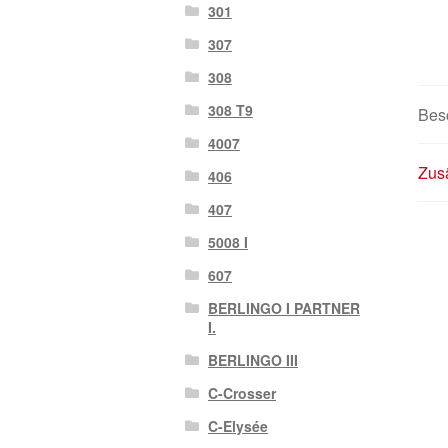
301
307
308
308 T9
Bes
4007
Zusä
406
407
5008 I
607
BERLINGO I PARTNER
I.
BERLINGO III
C-Crosser
C-Elysée