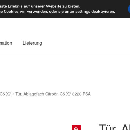
6 EUR
Mo–Fr 9–1
te Erlebnis auf unserer Website zu bieten.
e Cookies wir verwenden, oder sie unter
settings
deaktivieren.
mation
Lieferung
ng
Datenschutz-Bestimmungen
Impressum
Kasse
Kontakt
Liefe
r Versand
Zahlungen
C5 X7
Tür, Ablagefach Citroën C5 X7 8226 PSA
Tür, A