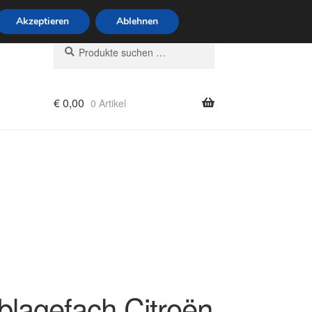
6 Uhr · 0175 7465658
Akzeptieren
Ablehnen
Suchen
Suchen
nach:
€
0,00
0 Artikel
rung
blagefach Citroën