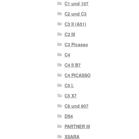
C1 und 107
C2 und C3
C3 II (A51)
C3 III
C3 Picasso
C4
C4 II B7
C4 PICASSO
C5 I.
C5 X7
C8 und 807
DS4
PARTNER III
XSARA