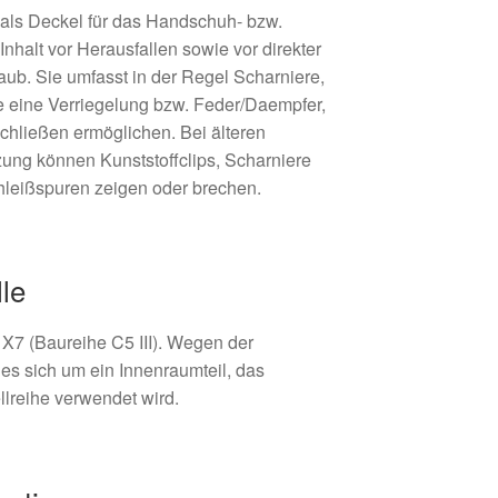
 als Deckel für das Handschuh- bzw.
nhalt vor Herausfallen sowie vor direkter
aub. Sie umfasst in der Regel Scharniere,
e eine Verriegelung bzw. Feder/Daempfer,
Schließen ermöglichen. Bei älteren
ung können Kunststoffclips, Scharniere
hleißspuren zeigen oder brechen.
le
 X7 (Baureihe C5 III). Wegen der
 es sich um ein Innenraumteil, das
lreihe verwendet wird.