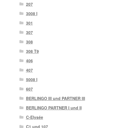
207
3008 I
301
307
308
308 T9
406
407
5008 I
607
BERLINGO III und PARTNER III
BERLINGO PARTNER I und II
C-Elysée
C1 und 107