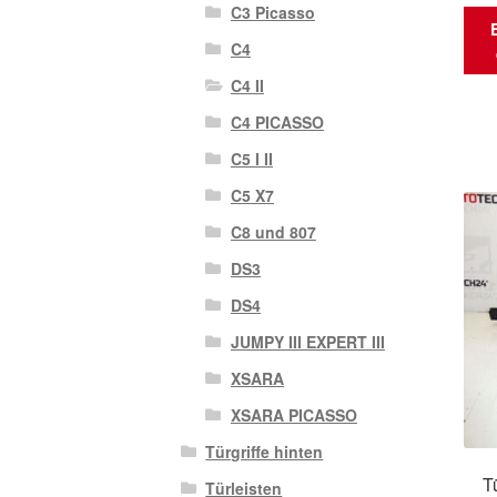
C3 Picasso
C4
C4 II
C4 PICASSO
C5 I II
C5 X7
C8 und 807
DS3
DS4
JUMPY III EXPERT III
XSARA
XSARA PICASSO
Türgriffe hinten
T
Türleisten