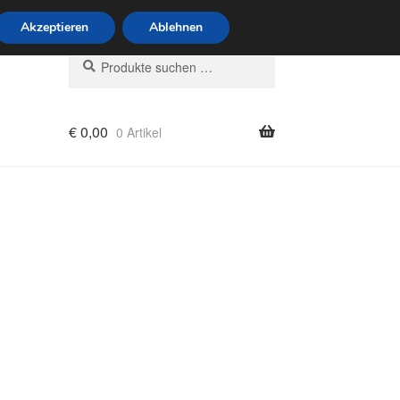
6 Uhr · 0175 7465658
Akzeptieren
Ablehnen
Suchen
Suchen
nach:
€
0,00
0 Artikel
rung