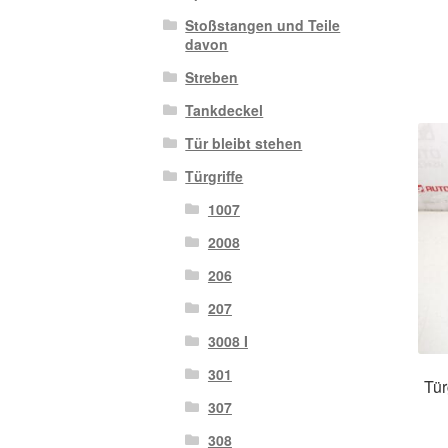
Stoßstangen und Teile
davon
Streben
Tankdeckel
Tür bleibt stehen
Türgriffe
1007
2008
206
207
3008 I
301
Tür
307
308