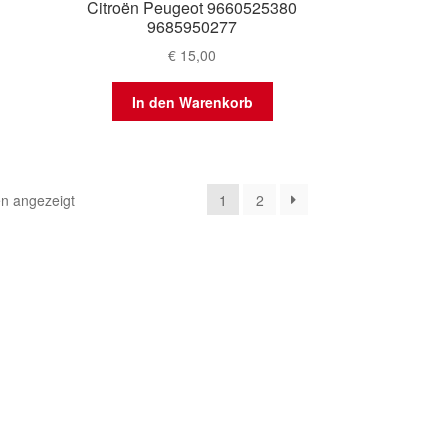
Citroën Peugeot 9660525380
9685950277
€
15,00
In den Warenkorb
Nach
n angezeigt
1
2
Aktualität
sortiert