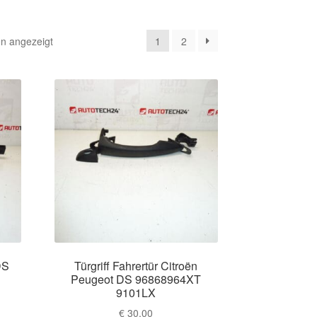
Nach
n angezeigt
1
2
Aktualität
sortiert
DS
Türgriff Fahrertür Citroën
Peugeot DS 96868964XT
9101LX
€
30,00