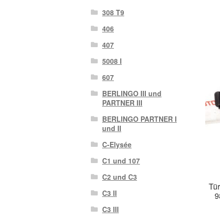
308 T9
406
407
5008 I
607
BERLINGO III und
PARTNER III
BERLINGO PARTNER I
und II
C-Elysée
C1 und 107
C2 und C3
Tür
C3 II
9
C3 III