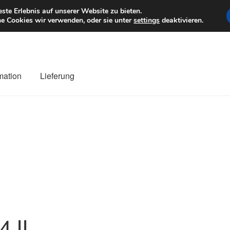
6 EUR
Mo–Fr 9–1
te Erlebnis auf unserer Website zu bieten.
e Cookies wir verwenden, oder sie unter
settings
deaktivieren.
mation
Lieferung
ng
Datenschutz-Bestimmungen
Impressum
Kasse
Kontakt
Liefe
r Versand
Zahlungen
4 II