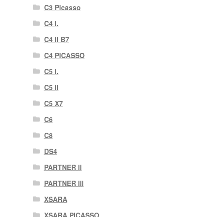
C3 Picasso
C4 I.
C4 II B7
C4 PICASSO
C5 I.
C5 II
C5 X7
C6
C8
DS4
PARTNER II
PARTNER III
XSARA
XSARA PICASSO