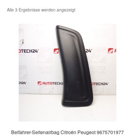
Nach
Alle 3 Ergebnisse werden angezeigt
Kasse
Aktualität
sortiert
Kontakt
Lieferung
Mein Konto
Über uns
Warenkorb
Weltweiter Versand
Zahlungen
Beifahrer-Seitenairbag Citroën Peugeot 9675701977