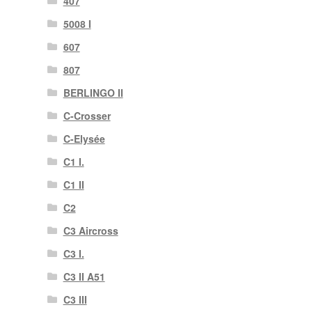
407
5008 I
607
807
BERLINGO II
C-Crosser
C-Elysée
C1 I.
C1 II
C2
C3 Aircross
C3 I.
C3 II A51
C3 III