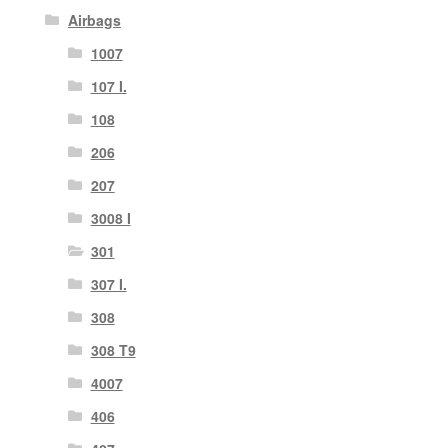
Airbags
1007
107 I.
108
206
207
3008 I
301
307 I.
308
308 T9
4007
406