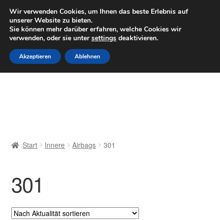
LIEFERUNG ab 6 EUR
Wir verwenden Cookies, um Ihnen das beste Erlebnis auf
unserer Website zu bieten.
Mo–Fr 9–16 Uhr · 0175 7465658
Sie können mehr darüber erfahren, welche Cookies wir
verwenden, oder sie unter
settings
deaktivieren.
Zur
Zum
Menü
Akzeptieren
Ablehnen
Navigation
Inhalt
springen
springen
Start
AGB
Beschwerden
Start
Innere
Airbags
301
Beschwerdeordnung
301
Datenschutz-Bestimmungen
Impressum