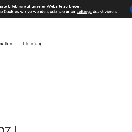
6 EUR
Mo–Fr 9–1
te Erlebnis auf unserer Website zu bieten.
e Cookies wir verwenden, oder sie unter
settings
deaktivieren.
mation
Lieferung
ng
Datenschutz-Bestimmungen
Impressum
Kasse
Kontakt
Liefe
r Versand
Zahlungen
07 I.