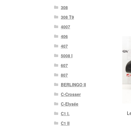
308
308 T9
4007
406
407
5008 I
607
807
BERLINGO II
C-Crosser
C-Elysée
L
C1 I.
C1 II