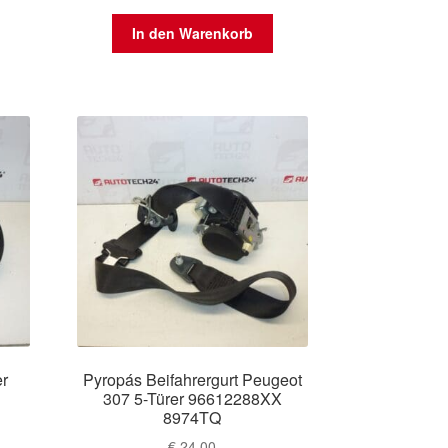
In den Warenkorb
er
Pyropás Beifahrergurt Peugeot
307 5-Türer 96612288XX
8974TQ
€
24,00