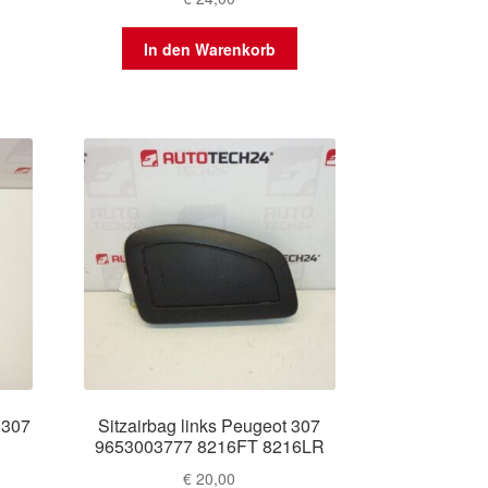
In den Warenkorb
 307
Sitzairbag links Peugeot 307
9653003777 8216FT 8216LR
€
20,00