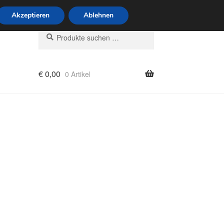
6 Uhr · 0175 7465658
Akzeptieren
Ablehnen
Suchen
Suchen
nach:
€
0,00
0 Artikel
rung