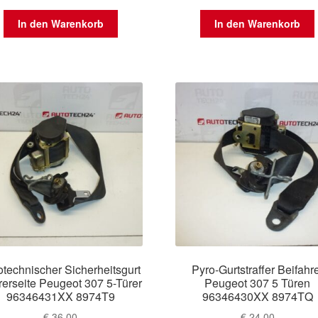
In den Warenkorb
In den Warenkorb
otechnischer Sicherheitsgurt
Pyro-Gurtstraffer Beifahr
rerseite Peugeot 307 5-Türer
Peugeot 307 5 Türen
96346431XX 8974T9
96346430XX 8974TQ
€
36,00
€
24,00