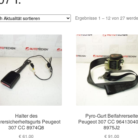
Ergebnisse 1 – 12 von 27 werde
Halter des
Pyro-Gurt Beifahrerseit
rersicherheitsgurts Peugeot
Peugeot 307 CC 9641304
307 CC 8974Q8
8975J2
€
61,00
€
91,00