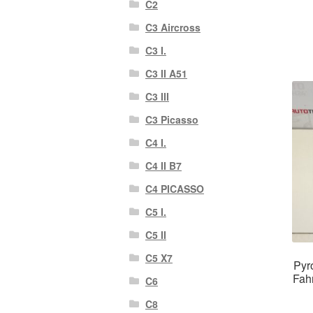
C2
C3 Aircross
C3 I.
C3 II A51
C3 III
C3 Picasso
C4 I.
C4 II B7
C4 PICASSO
C5 I.
C5 II
C5 X7
Pyr
Fah
C6
C8