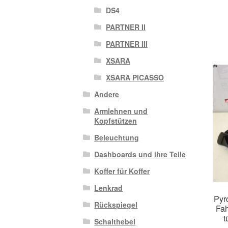
DS4
PARTNER II
PARTNER III
XSARA
XSARA PICASSO
Andere
Armlehnen und
Kopfstützen
Beleuchtung
Dashboards und ihre Teile
Koffer für Koffer
Lenkrad
Pyr
Rückspiegel
Fah
t
Schalthebel