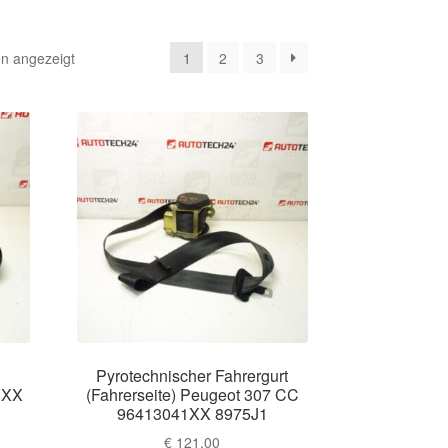
Nach
n angezeigt
1
2
3
Aktualität
sortiert
e
Pyrotechnischer Fahrergurt
0XX
(Fahrerseite) Peugeot 307 CC
96413041XX 8975J1
€
121,00