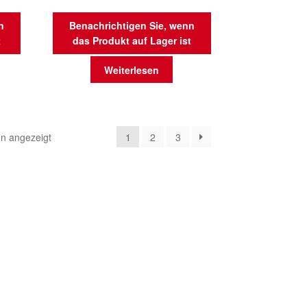
n
Benachrichtigen Sie, wenn
t
das Produkt auf Lager ist
Weiterlesen
Nach
n angezeigt
1
2
3
Aktualität
sortiert