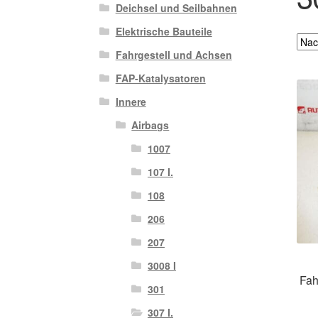
Deichsel und Seilbahnen
Elektrische Bauteile
Fahrgestell und Achsen
FAP-Katalysatoren
Innere
Airbags
1007
107 I.
108
206
207
3008 I
Fah
301
307 I.