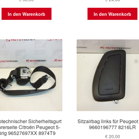
In den Warenkorb
In den Warenkorb
otechnischer Sicherheitsgurt
Sitzairbag links für Peugeot
rerseite Citroën Peugeot 5-
9660196777 8216LR
ürig 96527697XX 8974T9
€
20,00