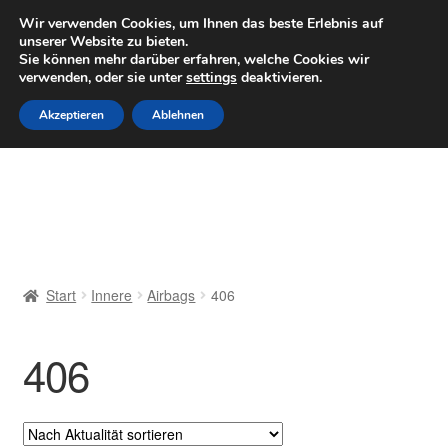
LIEFERUNG ab 6 EUR
Wir verwenden Cookies, um Ihnen das beste Erlebnis auf
unserer Website zu bieten.
Mo–Fr 9–16 Uhr · 0175 7465658
Sie können mehr darüber erfahren, welche Cookies wir
verwenden, oder sie unter
settings
deaktivieren.
Zur
Zum
Menü
Akzeptieren
Ablehnen
Navigation
Inhalt
springen
springen
Start
AGB
Beschwerden
Start
Innere
Airbags
406
Beschwerdeordnung
406
Datenschutz-Bestimmungen
Impressum