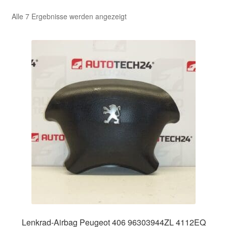
Nach
Alle 7 Ergebnisse werden angezeigt
Kasse
Aktualität
sortiert
Kontakt
Lieferung
Mein Konto
Über uns
Warenkorb
Weltweiter Versand
Zahlungen
Lenkrad-Airbag Peugeot 406 96303944ZL 4112EQ