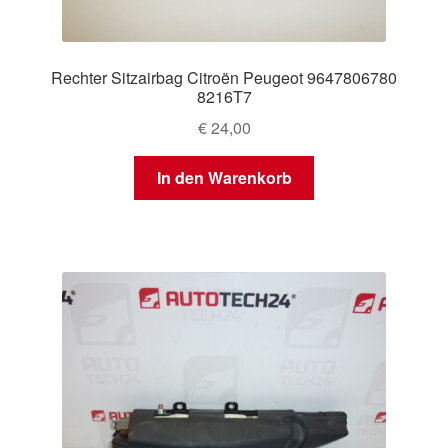
Rechter Sitzairbag Citroën Peugeot 9647806780
8216T7
€
24,00
In den Warenkorb