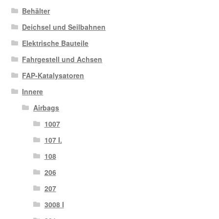
sortiert
Behälter
Deichsel und Seilbahnen
Elektrische Bauteile
Fahrgestell und Achsen
FAP-Katalysatoren
Innere
Airbags
1007
107 I.
108
206
207
3008 I