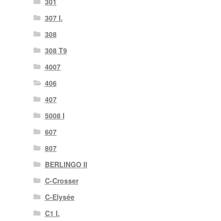
301
307 I.
308
308 T9
4007
406
407
5008 I
607
807
BERLINGO II
C-Crosser
C-Elysée
C1 I.