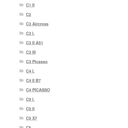
C1 II
C2
C3 Aircross
C3 I.
C3 II A51
C3 III
C3 Picasso
C4 I.
C4 II B7
C4 PICASSO
C5 I.
C5 II
C5 X7
C6