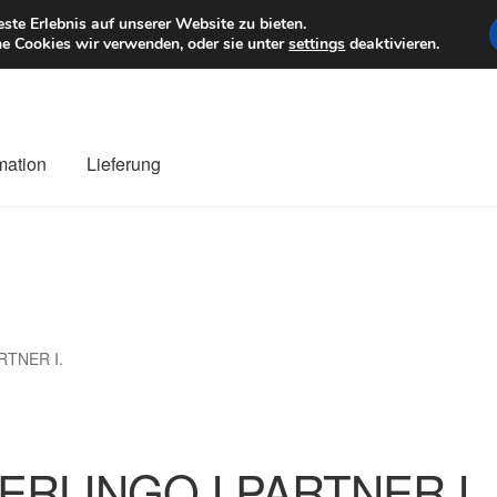
6 EUR
Mo–Fr 9–1
te Erlebnis auf unserer Website zu bieten.
e Cookies wir verwenden, oder sie unter
settings
deaktivieren.
mation
Lieferung
ng
Datenschutz-Bestimmungen
Impressum
Kasse
Kontakt
Liefe
r Versand
Zahlungen
RTNER I.
ERLINGO I PARTNER I.