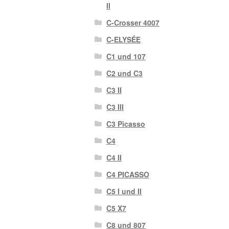
II
C-Crosser 4007
C-ELYSÉE
C1 und 107
C2 und C3
C3 II
C3 III
C3 Picasso
C4
C4 II
C4 PICASSO
C5 I und II
C5 X7
C8 und 807