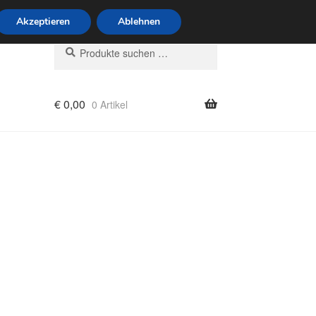
6 Uhr · 0175 7465658
Akzeptieren
Ablehnen
Suchen
Suchen
nach:
€
0,00
0 Artikel
rung