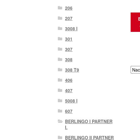
206
207
3008 I
301
307
308
308 T9
406
407
5008 I
607
BERLINGO I PARTNER
I.
BERLINGO II PARTNER