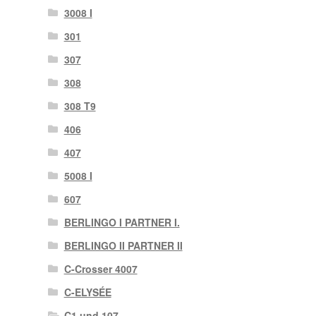
3008 I
301
307
308
308 T9
406
407
5008 I
607
BERLINGO I PARTNER I.
BERLINGO II PARTNER II
C-Crosser 4007
C-ELYSÉE
C1 und 107