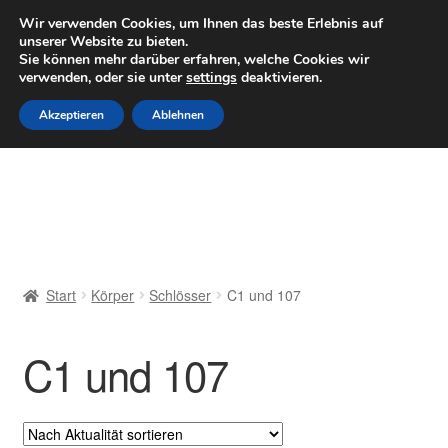
LIEFERUNG ab 6 EUR
Wir verwenden Cookies, um Ihnen das beste Erlebnis auf
unserer Website zu bieten.
Mo–Fr 9–16 Uhr · 0175 7465658
Sie können mehr darüber erfahren, welche Cookies wir
verwenden, oder sie unter
settings
deaktivieren.
Zur
Zum
Menü
Akzeptieren
Ablehnen
Navigation
Inhalt
springen
springen
Start
AGB
Beschwerden
Start
Körper
Schlösser
C1 und 107
Beschwerdeordnung
C1 und 107
Datenschutz-Bestimmungen
Impressum