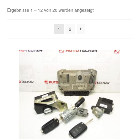
Nach
Ergebnisse 1 – 12 von 20 werden angezeigt
Kasse
Aktualität
sortiert
Kontakt
1
2
Lieferung
Mein Konto
Über uns
Warenkorb
Weltweiter Versand
Zahlungen