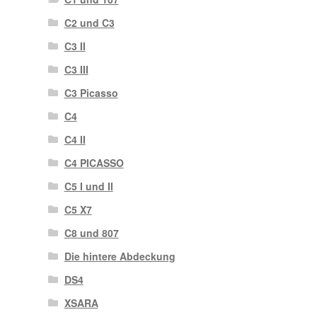
C2 und C3
C3 II
C3 III
C3 Picasso
C4
C4 II
C4 PICASSO
C5 I und II
C5 X7
C8 und 807
Die hintere Abdeckung
DS4
XSARA