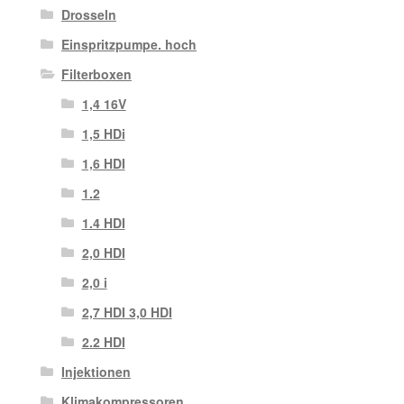
Drosseln
Einspritzpumpe. hoch
Filterboxen
1,4 16V
1,5 HDi
1,6 HDI
1.2
1.4 HDI
2,0 HDI
2,0 i
2,7 HDI 3,0 HDI
2.2 HDI
Injektionen
Klimakompressoren