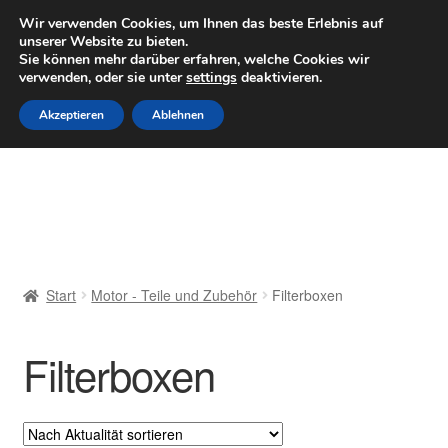
LIEFERUNG ab 6 EUR
Wir verwenden Cookies, um Ihnen das beste Erlebnis auf
unserer Website zu bieten.
Mo–Fr 9–16 Uhr · 0175 7465658
Sie können mehr darüber erfahren, welche Cookies wir
verwenden, oder sie unter
settings
deaktivieren.
Zur
Zum
Menü
Akzeptieren
Ablehnen
Navigation
Inhalt
springen
springen
Start
AGB
Beschwerden
Start
Motor - Teile und Zubehör
Filterboxen
Beschwerdeordnung
Filterboxen
Datenschutz-Bestimmungen
Impressum