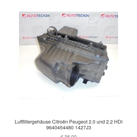
Luftfiltergehäuse Citroën Peugeot 2.0 und 2.2 HDi
9640454480 1427J3
€
36,00