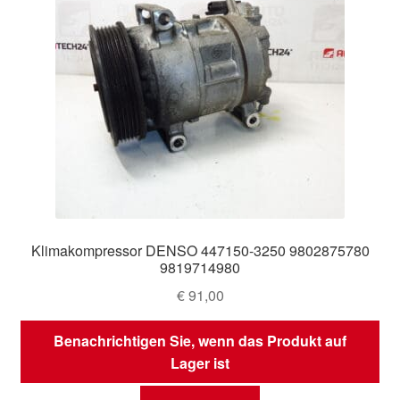
Klimakompressor DENSO 447150-3250 9802875780
9819714980
€
91,00
Benachrichtigen Sie, wenn das Produkt auf
Lager ist