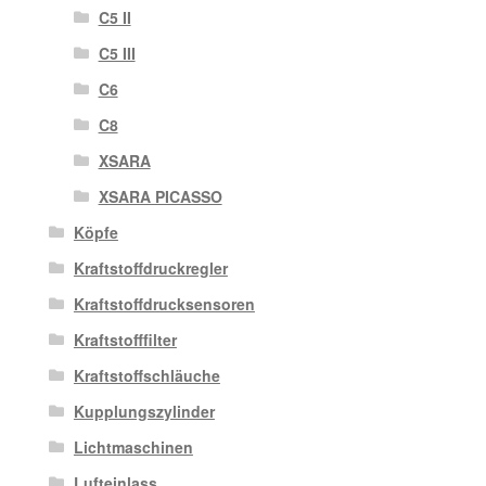
C5 II
C5 III
C6
C8
XSARA
XSARA PICASSO
Köpfe
Kraftstoffdruckregler
Kraftstoffdrucksensoren
Kraftstofffilter
Kraftstoffschläuche
Kupplungszylinder
Lichtmaschinen
Lufteinlass