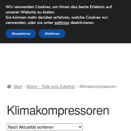
LIEFERUNG ab 6 EUR
Wir verwenden Cookies, um Ihnen das beste Erlebnis auf
unserer Website zu bieten.
Mo–Fr 9–16 Uhr · 0175 7465658
Sie können mehr darüber erfahren, welche Cookies wir
verwenden, oder sie unter
settings
deaktivieren.
Zur
Zum
Menü
Akzeptieren
Ablehnen
Navigation
Inhalt
springen
springen
Start
AGB
Beschwerden
Start
Motor - Teile und Zubehör
Klimakompressoren
Beschwerdeordnung
Klimakompressoren
Datenschutz-Bestimmungen
Impressum