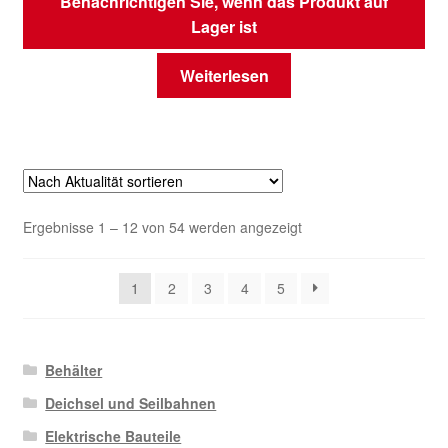
Benachrichtigen Sie, wenn das Produkt auf
Lager ist
Weiterlesen
Nach
Ergebnisse 1 – 12 von 54 werden angezeigt
Aktualität
sortiert
1
2
3
4
5
Behälter
Deichsel und Seilbahnen
Elektrische Bauteile