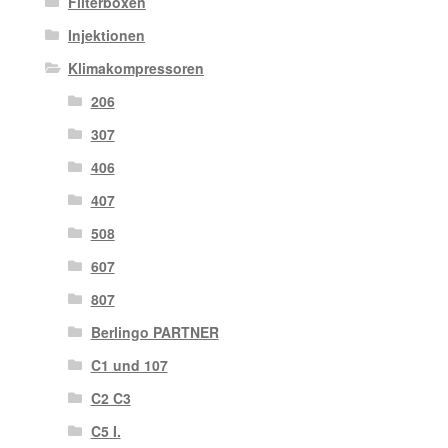
Filterboxen
Injektionen
Klimakompressoren
206
307
406
407
508
607
807
Berlingo PARTNER
C1 und 107
C2 C3
C5 I.