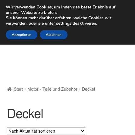
LIEFERUNG ab 6 EUR
Wir verwenden Cookies, um Ihnen das beste Erlebnis auf
unserer Website zu bieten.
Mo–Fr 9–16 Uhr · 0175 7465658
Sie können mehr darüber erfahren, welche Cookies wir
verwenden, oder sie unter
settings
deaktivieren.
Zur
Zum
Menü
Akzeptieren
Ablehnen
Navigation
Inhalt
springen
springen
Start
AGB
Beschwerden
Start
Motor - Teile und Zubehör
Deckel
Beschwerdeordnung
Deckel
Datenschutz-Bestimmungen
Impressum