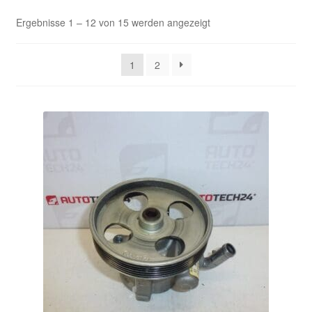
Nach
Ergebnisse 1 – 12 von 15 werden angezeigt
Kasse
Aktualität
sortiert
Kontakt
1
2
Lieferung
Mein Konto
Über uns
Warenkorb
Weltweiter Versand
Zahlungen