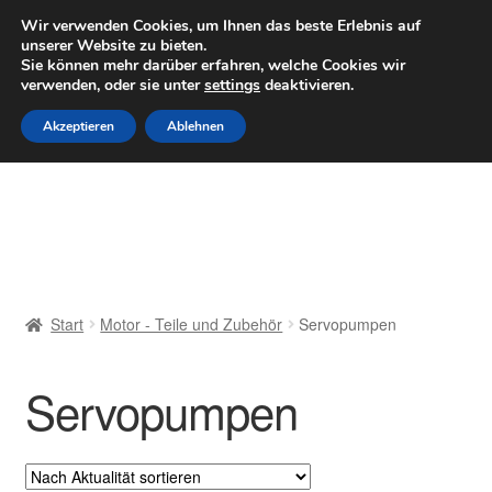
LIEFERUNG ab 6 EUR
Wir verwenden Cookies, um Ihnen das beste Erlebnis auf
unserer Website zu bieten.
Mo–Fr 9–16 Uhr · 0175 7465658
Sie können mehr darüber erfahren, welche Cookies wir
verwenden, oder sie unter
settings
deaktivieren.
Zur
Zum
Menü
Akzeptieren
Ablehnen
Navigation
Inhalt
springen
springen
Start
AGB
Beschwerden
Start
Motor - Teile und Zubehör
Servopumpen
Beschwerdeordnung
Servopumpen
Datenschutz-Bestimmungen
Impressum