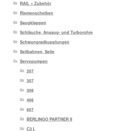
RAIL + Zubehör
Riemenscheiben
Saugklappen
Schläuche, Ansaug- und Turborohre
Schwungradkupplungen
Seilbahnen, Seile
Servopumpen
207
307
308
406
607
BERLINGO PARTNER II
C3 I.