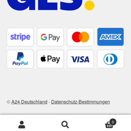
©
A24 Deutschland
-
Datenschutz-Bestimmungen
0
Suchen
Suchen