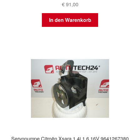
€
91,00
In den Warenkorb
Servopumpe Citroën Xsara 1.4i 1.6 16V 9641267380