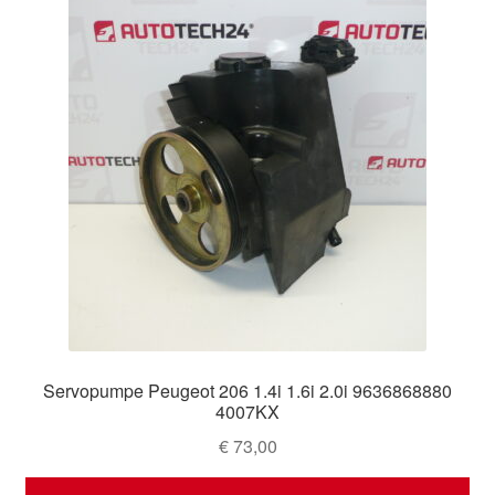
Servopumpe Peugeot 206 1.4i 1.6i 2.0i 9636868880
4007KX
€
73,00