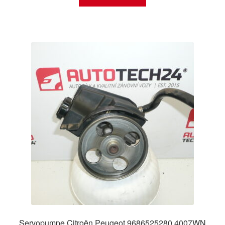
Servopumpe Citroën Peugeot 9686525280 4007WN